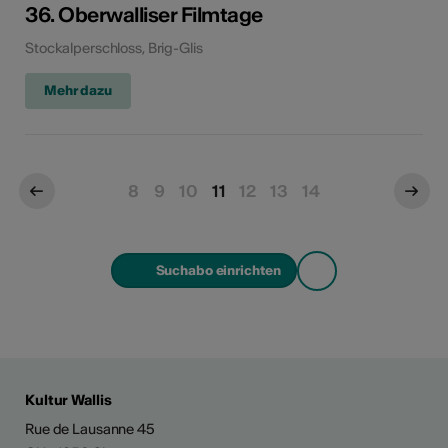
36. Oberwalliser Filmtage
Stockalperschloss, Brig-Glis
Mehr dazu
8
9
10
11
12
13
14
Suchabo einrichten
Kultur Wallis
Rue de Lausanne 45