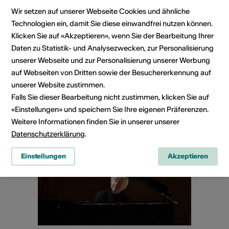
Wir setzen auf unserer Webseite Cookies und ähnliche
So, 30.08.2026
Technologien ein, damit Sie diese einwandfrei nutzen können.
"Die Welt ist Klang" -
Klicken Sie auf «Akzeptieren», wenn Sie der Bearbeitung Ihrer
Daten zu Statistik- und Analysezwecken, zur Personalisierung
Abendkonzert mit Übernachtung
unserer Webseite und zur Personalisierung unserer Werbung
mit Ephraim Salzmann
auf Webseiten von Dritten sowie der Besuchererkennung auf
unserer Website zustimmen.
Pro Natura Zentrum Aletsch, Riederalp
Falls Sie dieser Bearbeitung nicht zustimmen, klicken Sie auf
Mehr dazu
«Einstellungen» und speichern Sie Ihre eigenen Präferenzen.
Weitere Informationen finden Sie in unserer unserer
Datenschutzerklärung
.
Einstellungen
Akzeptieren