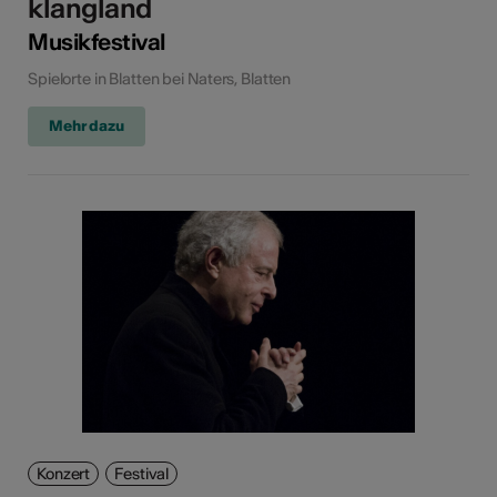
klangland
Musikfestival
Spielorte in Blatten bei Naters, Blatten
Mehr dazu
Konzert
Festival