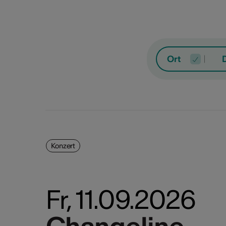
Ort
Konzert
Bühn
Konz
Mo
Di
M
Fr, 11.09.2026
Festi
Film
Auss