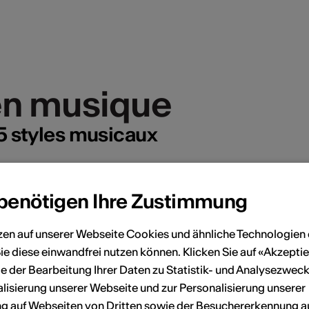
 en musique
 en musique
, 5 styles musicaux
 benötigen Ihre Zustimmung
zen auf unserer Webseite Cookies und ähnliche Technologien 
ie diese einwandfrei nutzen können. Klicken Sie auf «Akzeptie
e der Bearbeitung Ihrer Daten zu Statistik- und Analysezweck
lisierung unserer Webseite und zur Personalisierung unserer
 auf Webseiten von Dritten sowie der Besuchererkennung a