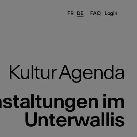
FR
DE
FAQ
Login
Kultur Agenda
nstaltungen im
Unterwallis