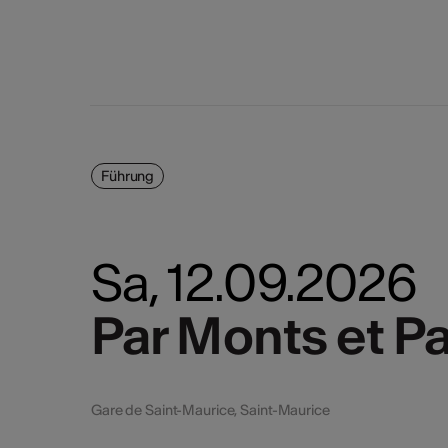
Führung
Sa, 12.09.2026
Par Monts et Pa
Par Monts et Pa
Gare de Saint-Maurice, Saint-Maurice