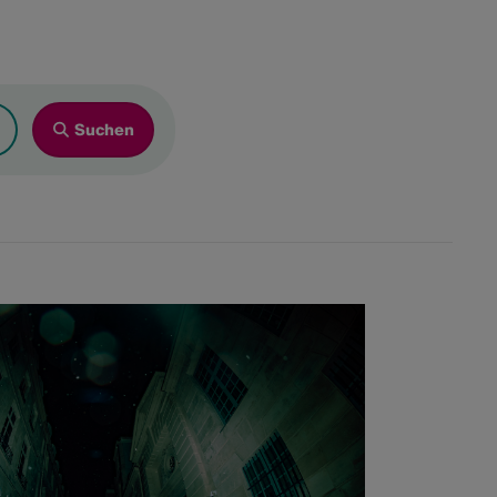
26
r
Sa
So
4
5
6