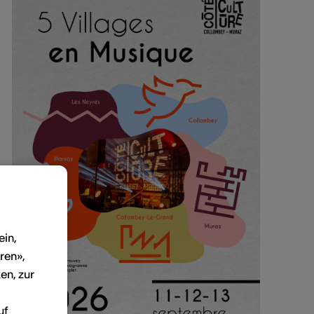
ein,
ren»,
en, zur
uf