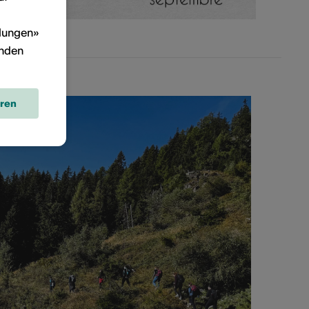
llungen»
inden
eren