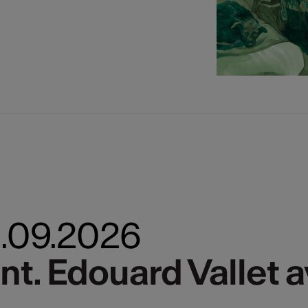
13.09.2026
ent. Edouard Vallet 
ent. Edouard Vallet 