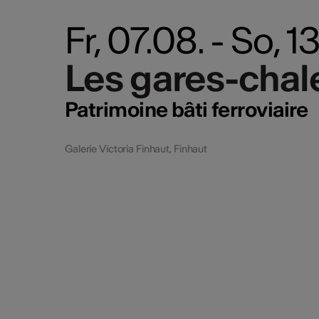
Fr, 07.08. - So, 
Les gares-chal
Les gares-chal
Patrimoine bâti ferroviaire
Galerie Victoria Finhaut, Finhaut