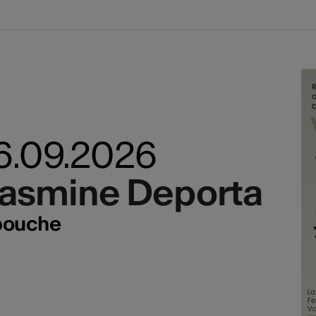
 06.09.2026
Jasmine Deporta
Jasmine Deporta
 bouche