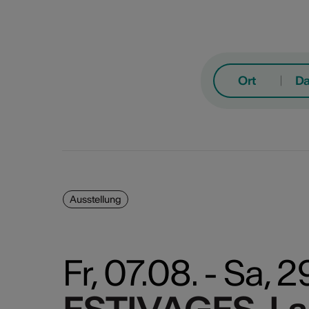
Ort
D
Ausstellung
Bühn
Konz
Mo
Di
M
Fr, 07.08. - Sa,
Festi
Film
Auss