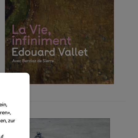
ein,
ren»,
en, zur
uf