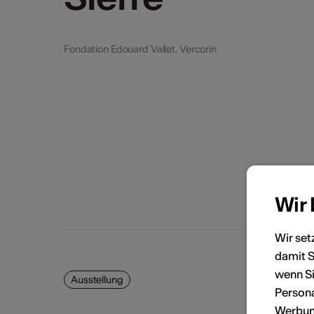
Fondation Edouard Vallet, Vercorin
Wir
Wir set
damit S
wenn Si
Ausstellung
Persona
Werbung