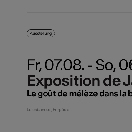
Ausstellung
Fr, 07.08. - So,
Exposition de 
Exposition de 
Le goût de mélèze dans la
La cabanotel, Ferpècle