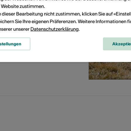
r Website zustimmen.
 06.09.2026
ie dieser Bearbeitung nicht zustimmen, klicken Sie auf «Einste
ichern Sie Ihre eigenen Präferenzen. Weitere Informationen f
llectif LACS
llectif LACS
unserer unserer
Datenschutzerklärung
.
stellungen
Akzepti