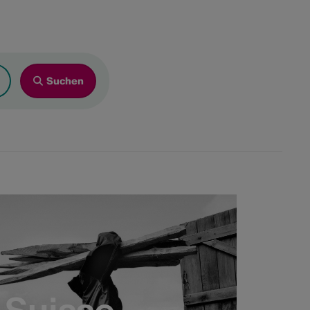
26
Fr
Sa
So
4
5
6