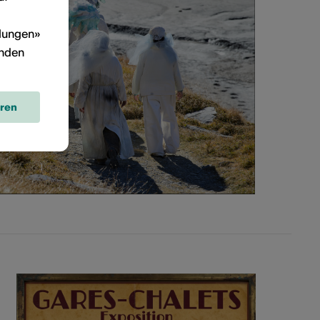
llungen»
inden
eren