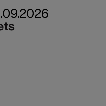
13.09.2026
ets
ets