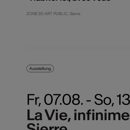
ZONE 30 ART PUBLIC, Sierre
Ausstellung
Fr, 07.08. - So, 
La Vie, infinim
La Vie, infinim
Sierre
Sierre