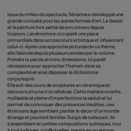
Issue du milieu du spectacle, Séverine a développé une
grande curiosité pour les autres formes d’art. Le dessin
Kunst
et la peinture font partie de son univers depuis
toujours. Les émotions occupent une place
primordiale dans son parcours artistique et influencent
celui-ci. Après une approche picturale de ce thème,
elle l’aborde depuis plusieurs années par le volume.
Prendre la parole en trois dimensions, lui paraît
nécessaire pour approcher l’humain dans sa
complexité et ainsi dépasser la dichotomie
corps/esprit.
Elle suit des cours de sculptures en céramique et
découvre plus tard la cellulose. Cette matière vivante,
malléable et pleine d’imperfections la séduit et lui
permet de convoquer des présences insolites ; ces
êtres sans âge semblent planter le décor d’un monde
étrange et pourtant familier. Surgis de nulle part, ils
s’assemblent en petites compositions scéniques, tour
à tour ludiques, conflictuelles, tragiques ou encore