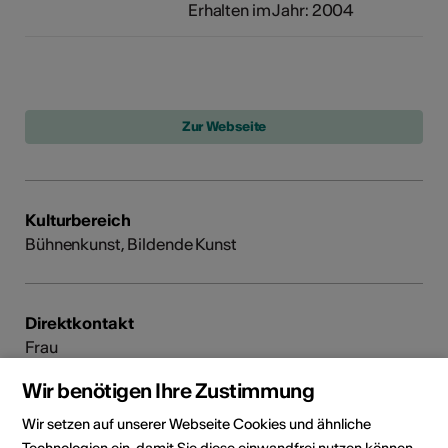
Erhalten im Jahr: 2004
Kulturbereich
Bühnenkunst, Bildende Kunst
Direktkontakt
Frau
Séverine Zufferey
Wir benötigen Ihre Zustimmung
E-Mail
Webseite
Wir setzen auf unserer Webseite Cookies und ähnliche