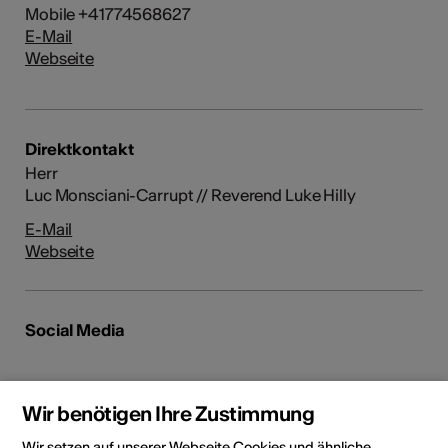
Mobile +41774568627
E-Mail
Webseite
Direktkontakt
Herr
Luc Monsciani-Carrupt // Reverend Luke Hilly
E-Mail
Webseite
Social Media
Wir benötigen Ihre Zustimmung
Künstler*in teilen
Wir setzen auf unserer Webseite Cookies und ähnliche