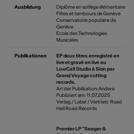
Ausbildung
Diplôme en solfège élémentaire
Fifres et tambours de Genève
Conservatoire populaire de
Genève
Ecole des Technologies
Musicales
Publikationen
EP deux titres enregistré en
live et gravé en live au
LowCall Studio à Sion par
Grand Voyage cutting
records.
Art der Publikation: Andere
Publiziert am: 11.07.2025
Verlag / Label / Vertrieb: Road
Hell Road Records
Premier LP "Seeger &