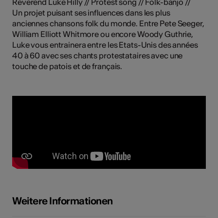
Reverend Luke Hilly // Protest song // Folk-banjo //
Un projet puisant ses influences dans les plus
anciennes chansons folk du monde. Entre Pete Seeger,
William Elliott Whitmore ou encore Woody Guthrie,
Kunst
Luke vous entrainera entre les Etats-Unis des années
40 à 60 avec ses chants protestataires avec une
touche de patois et de français.
Weitere Informationen