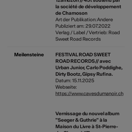
la société de développement
de Chamoson
Art der Publikation: Andere
Publiziert am: 29.07.2022
Verlag / Label / Vertrieb: Road
Sweet Road Records
Meilensteine
FESTIVAL ROAD SWEET
ROAD RECORDS // avec
Urban Junior, Carlo Poddighe,
Dirty Bootz, Gipsy Rufina.
Datum: 15.11.2025
Webseite:
https://www.cavesdumanoir.ch
Vernissage du nouvel album
"Seeger & Guthrie" à la
Maison du Livre à St-Pierre-