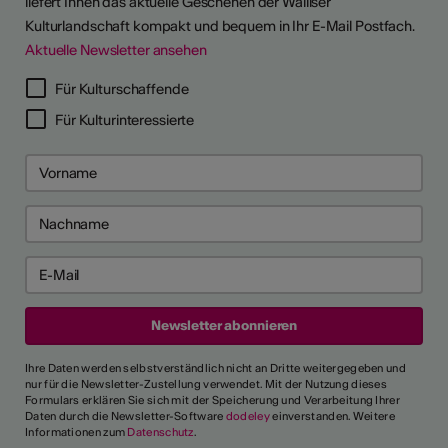
liefert Ihnen das aktuelle Geschehen der Walliser
Kulturlandschaft kompakt und bequem in Ihr E-Mail Postfach.
Aktuelle Newsletter ansehen
LERPORTRÄTS
Für Kulturschaffende
Für Kulturinteressierte
Ihre Daten werden selbstverständlich nicht an Dritte weitergegeben und
nur für die Newsletter-Zustellung verwendet. Mit der Nutzung dieses
Formulars erklären Sie sich mit der Speicherung und Verarbeitung Ihrer
Daten durch die Newsletter-Software
dodeley
einverstanden. Weitere
Informationen zum
Datenschutz
.