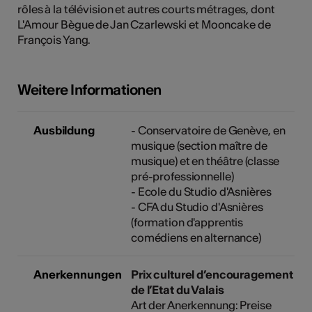
rôles à la télévision et autres courts métrages, dont
L'Amour Bègue de Jan Czarlewski et Mooncake de
François Yang.
Weitere Informationen
Ausbildung
- Conservatoire de Genève, en
musique (section maître de
musique) et en théâtre (classe
pré-professionnelle)
- Ecole du Studio d'Asnières
- CFA du Studio d'Asnières
(formation d'apprentis
comédiens en alternance)
Anerkennungen
Prix culturel d’encouragement
de l’Etat du Valais
Art der Anerkennung: Preise