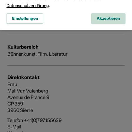
Datenschutzerklärung
.
Einstellungen
Akzeptieren
Kulturbereich
Bühnenkunst, Film, Literatur
Direktkontakt
Frau
Mali Van Valenberg
Avenue de France 9
CP 359
3960 Sierre
Telefon +41(0)797155629
E-Mail