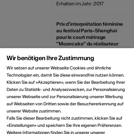
Erhalten im Jahr: 2017
Prix d'interprétation féminine
au festival Paris-Shanghai
pour le court métrage
"Mooncake" du réalisateur
suisse François Yang
Art der Anerkennung: Preise
Wir benötigen Ihre Zustimmung
Erhalten im Jahr: 2015
Wir setzen auf unserer Webseite Cookies und ähnliche
Technologien ein, damit Sie diese einwandfrei nutzen können.
Publikationen
"Semelle au vent" Pièce de
Klicken Sie auf «Akzeptieren», wenn Sie der Bearbeitung Ihrer
théâtre jeune public
Daten zu Statistik- und Analysezwecken, zur Personalisierung
Art der Publikation: Gedrucktes
unserer Webseite und zur Personalisierung unserer Werbung
Werk
auf Webseiten von Dritten sowie der Besuchererkennung auf
Publiziert am: 23.08.2017
unserer Website zustimmen.
Verlag / Label / Vertrieb:
Falls Sie dieser Bearbeitung nicht zustimmen, klicken Sie auf
Lansman Editeur
«Einstellungen» und speichern Sie Ihre eigenen Präferenzen.
Weitere Informationen finden Sie in unserer unserer