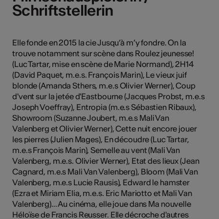
Schriftstellerin
Schriftstellerin
Kunst
Elle fonde en 2015 la cie Jusqu’à m’y fondre. On la
trouve notamment sur scène dans Roulez jeunesse!
(Luc Tartar, mise en scène de Marie Normand), 2H14
(David Paquet, m.e.s. François Marin), Le vieux juif
blonde (Amanda Sthers, m.e.s Olivier Werner), Coup
d'vent sur la jetée d'Eastbourne (Jacques Probst, m.e.s
Joseph Voeffray), Entropia (m.e.s Sébastien Ribaux),
Showroom (Suzanne Joubert, m.e.s Mali Van
Valenberg et Olivier Werner), Cette nuit encore jouer
les pierres (Julien Mages), En découdre (Luc Tartar,
m.e.s François Marin), Semelle au vent (Mali Van
Valenberg, m.e.s. Olivier Werner), Etat des lieux (Jean
Cagnard, m.e.s Mali Van Valenberg), Bloom (Mali Van
Valenberg, m.e.s Lucie Rausis), Edward le hamster
(Ezra et Miriam Elia, m.e.s. Eric Mariotto et Mali Van
Valenberg)... Au cinéma, elle joue dans Ma nouvelle
Héloïse de Francis Reusser. Elle décroche d'autres