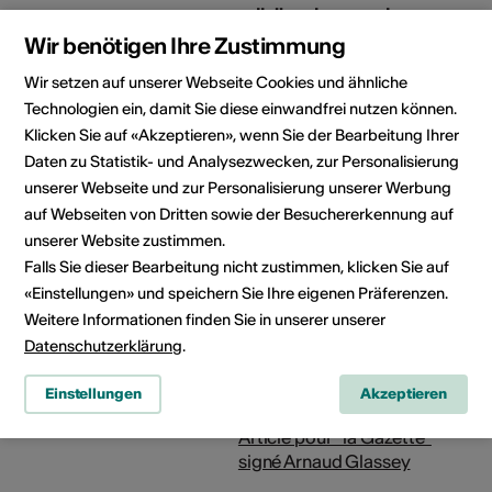
recueil d'anciennes chansons
Datum: 01.10.2018
Wir benötigen Ihre Zustimmung
Webseite:
Wir setzen auf unserer Webseite Cookies und ähnliche
https://open.spotify.com/album/
Technologien ein, damit Sie diese einwandfrei nutzen können.
si=6IxBPbTFRU6vum-L4kctOg
Klicken Sie auf «Akzeptieren», wenn Sie der Bearbeitung Ihrer
Daten zu Statistik- und Analysezwecken, zur Personalisierung
Vernissage du premier album,
unserer Webseite und zur Personalisierung unserer Werbung
"Inspirations posthumes" de
auf Webseiten von Dritten sowie der Besuchererkennung auf
Broken KA, aux Docks de
unserer Website zustimmen.
Lausanne
Falls Sie dieser Bearbeitung nicht zustimmen, klicken Sie auf
Datum: 23.11.2017
«Einstellungen» und speichern Sie Ihre eigenen Präferenzen.
Webseite:
Weitere Informationen finden Sie in unserer unserer
https://www.docks.ch/evenement/
Datenschutzerklärung
.
ka-max-p
/
Einstellungen
Akzeptieren
Dokumente
La notion de création -
Article pour "la Gazette"
signé Arnaud Glassey