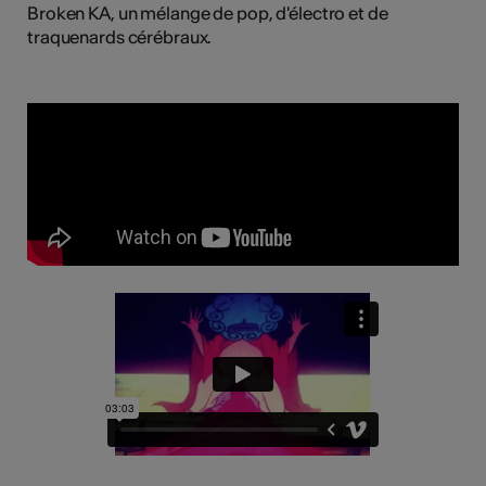
Broken KA, un mélange de pop, d'électro et de
traquenards cérébraux.
Kunst