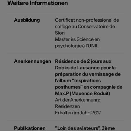
Weitere Informationen
Ausbildung
Certificat non-professionel de
solfège au Conservatoire de
Sion
Master ès Science en
psychologie à l'UNIL
Anerkennungen
Résidence de 2 jours aux
Docks de Lausanne pour la
préparation du vernissage de
l'album "Inspirations
posthumes" en compagnie de
Max.P (Maxence Roduit)
Art der Anerkennung:
Residenzen
Erhalten im Jahr: 2017
Publikationen
"Loin des aviateurs", 3ème