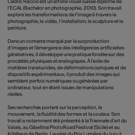
Cédric Raccio est un artiste visuel suisse diplômé de
l’ECAL (Bachelor en photographie, 2010). Son travail
explore les transformations de l’image à travers la
photographie, la vidéo, l’installation, la sculpture et la
Kunst
peinture.
Dans un contexte marqué par la surproduction
d’images et l’émergence des intelligences artificielles
génératives, il développe une pratique fondée sur des
procédés physiques et analogiques. À l’aide de
matières translucides, de déformations optiques et de
dispositifs expérimentaux, il produit des images qui
semblent parfois numériques ou générées par
ordinateur, tout en étant issues de manipulations
réelles.
Ses recherches portent sur la perception, le
mouvement, la fluidité des formes et la couleur. Son
travail a notamment été présenté à la Triennale d’art du
Valais, au Gibellina PhotoRoad Festival (Sicile) et au
Kühlhaus de Berlin. Lauréat du Prix Lumière du Jury à