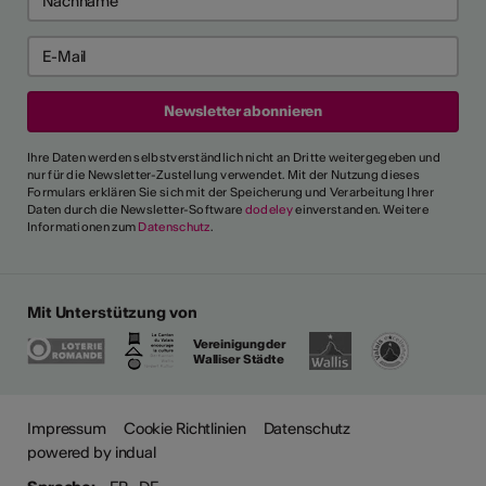
Ihre Daten werden selbstverständlich nicht an Dritte weitergegeben und
nur für die Newsletter-Zustellung verwendet. Mit der Nutzung dieses
Formulars erklären Sie sich mit der Speicherung und Verarbeitung Ihrer
Daten durch die Newsletter-Software
dodeley
einverstanden. Weitere
Informationen zum
Datenschutz
.
Mit Unterstützung von
Vereinigung der
Walliser Städte
ehr
Impressum
Cookie Richtlinien
Datenschutz
powered by indual