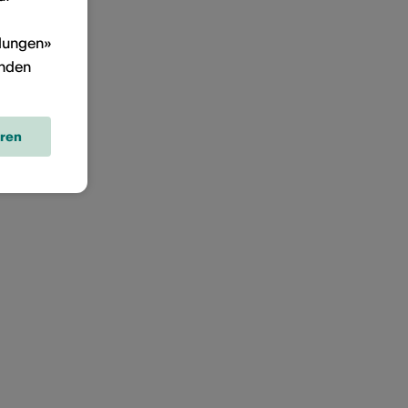
llungen»
inden
eren