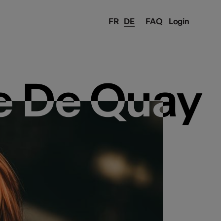
FR
DE
FAQ
Login
e De Quay
e De Quay