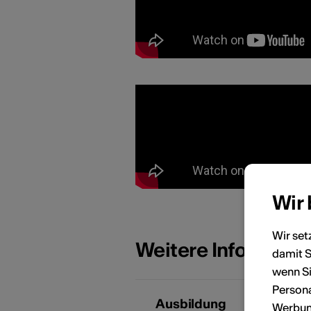
Wir
Wir set
Weitere Informati
damit S
wenn Si
Persona
Ausbildung
N
Werbung