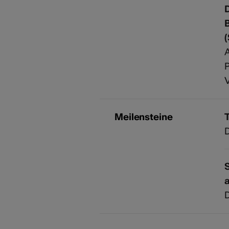
D
B
(
A
P
V
Meilensteine
S
a