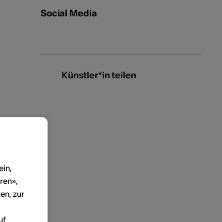
Social Media
Künstler*in teilen
ein,
ren»,
en, zur
uf