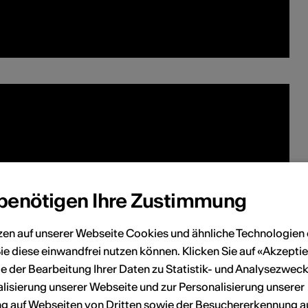
 benötigen Ihre Zustimmung
zen auf unserer Webseite Cookies und ähnliche Technologien 
onen
ie diese einwandfrei nutzen können. Klicken Sie auf «Akzeptie
e der Bearbeitung Ihrer Daten zu Statistik- und Analysezweck
lisierung unserer Webseite und zur Personalisierung unserer
ée à Sion, Sophie a fait ses école primaires et
 auf Webseiten von Dritten sowie der Besuchererkennung a