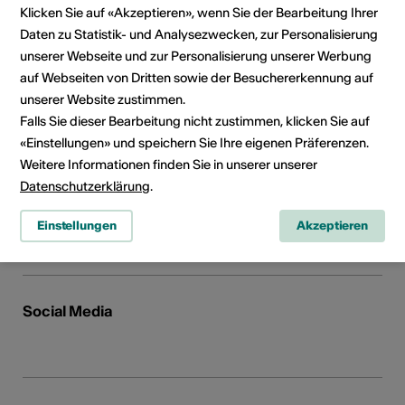
Klicken Sie auf «Akzeptieren», wenn Sie der Bearbeitung Ihrer
Telefon 0788017238
Daten zu Statistik- und Analysezwecken, zur Personalisierung
E-Mail
unserer Webseite und zur Personalisierung unserer Werbung
Webseite
auf Webseiten von Dritten sowie der Besuchererkennung auf
unserer Website zustimmen.
Falls Sie dieser Bearbeitung nicht zustimmen, klicken Sie auf
«Einstellungen» und speichern Sie Ihre eigenen Präferenzen.
Direktkontakt
Weitere Informationen finden Sie in unserer unserer
Herr
Datenschutzerklärung
.
Rafael Gunti
E-Mail
Einstellungen
Akzeptieren
Webseite
Social Media