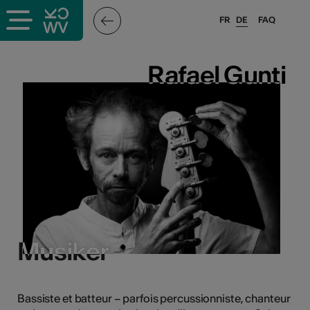
FR
DE
FAQ
ffende &
Rafael Gunti
Rafael Gunti
nnen
stalter
Musiker
Musiker
n
n
Bassiste et batteur – parfois percussionniste, chanteur