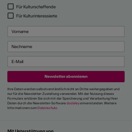
LERPORTRÄTS
Für Kulturschaffende
Für Kulturinteressierte
Ihre Daten werden selbstverständlich nicht an Dritte weitergegeben und
nur für die Newsletter-Zustellung verwendet. Mit der Nutzung dieses
Formulars erklären Sie sich mit der Speicherung und Verarbeitung Ihrer
Daten durch die Newsletter-Software
dodeley
einverstanden. Weitere
Informationen zum
Datenschutz
.
Mit Unterstützung von