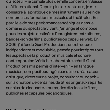
ou lecteur – je cumule plus de mille concerts en Suisse
et à l’international. Depuis plus de trente ans, je me
consacre à la pratique de mes instruments au sein de
nombreuses formations musicales et théâtrales. En
Kunst
parallèle de mes performances scéniques dans le
domaine du spectacle vivant, j’arrange et compose
pour des projets destinés à l’enregistrement : albums,
bandes-son de films, publicités ou capsules web. En
2006, j’ai fondé Gunt Productions, une structure
indépendante et modulable, pensée pour intégrer tous
les aspects de la production musicale et sonore
contemporaine. Véritable laboratoire créatif, Gunt
Productions m’a permis d’intervenir – en tant que
musicien, compositeur, ingénieur du son, réalisateur
artistique, directeur de projet, consultant ou coach –
sur la création de centaines de titres originaux répartis
sur plus de cinquante albums, des dizaines de films,
publicités et capsules pédagogiques.