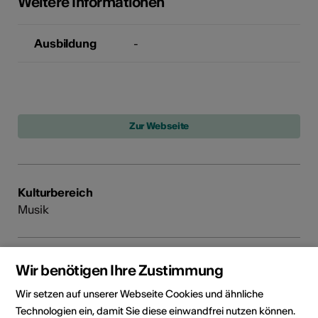
Weitere Informationen
Ausbildung
-
Kulturbereich
Musik
Booking Kontakt
Wir benötigen Ihre Zustimmung
Gunt Productions
Wir setzen auf unserer Webseite Cookies und ähnliche
2, Notre-Dame des Marais
Technologien ein, damit Sie diese einwandfrei nutzen können.
3960 Sierre