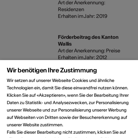
Art der Anerkennung:
Residenzen
Erhalten im Jahr: 2019
Förderbeitrag des Kanton
Wallis
Art der Anerkennung: Preise
Erhalten im Jahr: 2012
Wir benötigen Ihre Zustimmung
Ikea Stipendium für den
Wir setzen auf unserer Webseite Cookies und ähnliche
Master am Institut Français
Technologien ein, damit Sie diese einwandfrei nutzen können.
de la Mode (IFM), Paris
Klicken Sie auf «Akzeptieren», wenn Sie der Bearbeitung Ihrer
Art der Anerkennung:
Daten zu Statistik- und Analysezwecken, zur Personalisierung
Stipendien
unserer Webseite und zur Personalisierung unserer Werbung
Erhalten im Jahr: 2012
auf Webseiten von Dritten sowie der Besuchererkennung auf
unserer Website zustimmen.
Falls Sie dieser Bearbeitung nicht zustimmen, klicken Sie auf
Künstleratelier in Paris vom