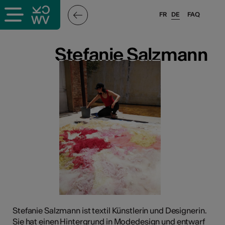
FR
DE
FAQ
ffende &
Stefanie Salzmann
Stefanie Salzmann
nnen
stalter
n
n
Stefanie Salzmann ist textil Künstlerin und Designerin.
Sie hat einen Hintergrund in Modedesign und entwarf