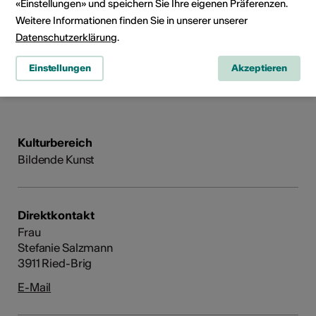
«Einstellungen» und speichern Sie Ihre eigenen Präferenzen.
Kanton Wallis (6-monätiger
Aufenthalt)
Weitere Informationen finden Sie in unserer unserer
Art der Anerkennung:
Datenschutzerklärung
.
Residenzen
Erhalten im Jahr: 2012
Einstellungen
Akzeptieren
Kulturbereich
Bildende Kunst
Direktkontakt
Frau
Stefanie Salzmann
3911 Ried-Brig
E-Mail