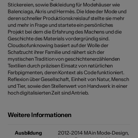
Stickereien, sowie Bekleidung für Modehäuser wie
Balenciaga, Akris und Hermès. Die Idee der Mode und
deren schneller Produktionskreislauf stellte sie mehr
und mehr in Frage und startete ein persönliches
Kunst
Projekt bei dem die Erfahrung des Machens und die
Geschichte des Materials vordergründig sind.
Cloudsofunknowing basiert auf der Wolle der
Schafzucht ihrer Familie und nähert sich der
mystischen Tradition von geschichtenerzählenden
Textilien durch präzisen Einsatz von natürlichen
Farbpigmenten, deren Kontext als Code funktioniert.
Reflexion über Gesellschaft, Einheit von Natur, Mensch
und Tier, sowie den Stellenwert von Handwerk in einer
hoch digitalisierten Zeit sind Antrieb.
Weitere Informationen
Ausbildung
2012-2014 MA in Mode-Design,