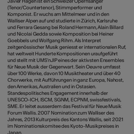
Javier Hagen ist ein Schweizer Opernsänger
(Tenor/Countertenor), Stimmperformer und
Komponist. Er wuchs am Mittelmeer und in den
Walliser Alpen auf und studierte in Zürich, Karlsruhe
Kunst
und Ferrara Gesang bei Roland Hermann, Alain Billard
und Nicolai Gedda sowie Komposition bei Heiner
Goebbels und Wolfgang Rihm. Als Interpret
zeitgenössischer Musik geniesst er internationalen Ruf,
hat weltweit Hunderte Kompositionen uraufgeführt
und stellt mit UMS'nJIP eines der aktivsten Ensembles
für Neue Musik der Gegenwart. Sein Oeuvre umfasst
über 100 Werke, davon 10 Musiktheater und über 40
Chorwerke, mit Aufführungen in ganz Europa, Nahost,
den Amerikas, Australien und in Ostasien.
Standespolitisches Engagement innerhalb der
UNESCO-ICH, ISCM, SGNM, ECPNM, swissfestivals,
SME. Er leitet ausserdem das Festival für Neue Musik
Forum Wallis. 2007 Nomination zum Walliser des
Jahres, 2013 Kulturpreis des Kantons Wallis, seit 2021
im Nominationskomitee des Kyoto-Musikpreises in
Japan.