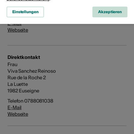
1982 Euseigne
Einstellungen
Akzeptieren
Telefon 0788081038
E-Mail
Webseite
Direktkontakt
Frau
Viva Sanchez Reinoso
Rue de la Roche 2
La Luette
1982 Euseigne
Telefon 0788081038
E-Mail
Webseite