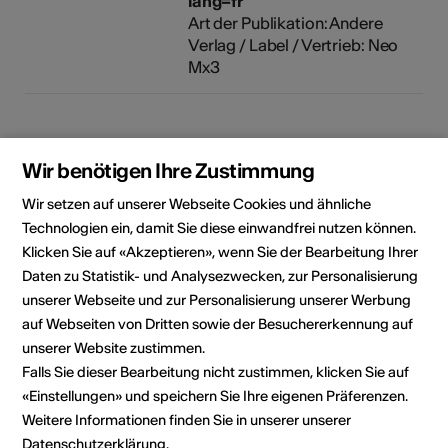
lang=fr
Art der Publikation: Andere
Verlag / Label / Vertrieb: Neo
Mx3
Wir benötigen Ihre Zustimmung
Wir setzen auf unserer Webseite Cookies und ähnliche
Technologien ein, damit Sie diese einwandfrei nutzen können.
Klicken Sie auf «Akzeptieren», wenn Sie der Bearbeitung Ihrer
Kulturbereich
Daten zu Statistik- und Analysezwecken, zur Personalisierung
Musik
unserer Webseite und zur Personalisierung unserer Werbung
auf Webseiten von Dritten sowie der Besuchererkennung auf
unserer Website zustimmen.
Falls Sie dieser Bearbeitung nicht zustimmen, klicken Sie auf
Booking Kontakt
«Einstellungen» und speichern Sie Ihre eigenen Präferenzen.
Viva Sanchez Reinoso
Weitere Informationen finden Sie in unserer unserer
Route de la Roche 2
Datenschutzerklärung
.
La Luette