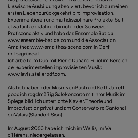
klassische Ausbildung absolviert, bevor ich zu meinen
ersten Lieben zurückgekehrt bin: Improvisation,
Experimentieren und multidisziplinäre Projekte. Seit
Kunst
etwa fünfzehn Jahren bin ich in der Schweizer
Profiszene aktiv und habe das Ensemble Batida
www.ensemble-batida.com und die Association
Amalthea www-amalthea-scene.com in Genf
mitbegründet.
Ich arbeite im Duo mit Pierre Dunand Filliol im Bereich
der experimentellen improvisierten Musik:
www.lavis.atelierpdf.com.
Als Liebhaberin der Musik von Bach und Keith Jarrett
gebe ich regelmäßig Solokonzerte mit ihrer Musik im
Spiegelbild. Ich unterrichte Klavier, Theorie und
Improvisation privat und am Conservatoire Cantonal
du Valais (Standort Sion).
Im August 2020 habe ich mich im Wallis, im Val
d'Hérens, niedergelassen.