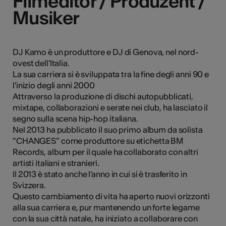
Filmeditor / Produzent /
Filmeditor / Produzent /
Musiker
Musiker
Kunst
DJ Kamo è un produttore e DJ di Genova, nel nord-
ovest dell'Italia.
La sua carriera si è sviluppata tra la fine degli anni 90 e
l'inizio degli anni 2000
Attraverso la produzione di dischi autopubblicati,
mixtape, collaborazioni e serate nei club, ha lasciato il
segno sulla scena hip-hop italiana.
Nel 2013 ha pubblicato il suo primo album da solista
"CHANGES" come produttore su etichetta BM
Records, album per il quale ha collaborato con altri
artisti italiani e stranieri.
Il 2013 è stato anche l'anno in cui si è trasferito in
Svizzera.
Questo cambiamento di vita ha aperto nuovi orizzonti
alla sua carriera e, pur mantenendo un forte legame
con la sua città natale, ha iniziato a collaborare con