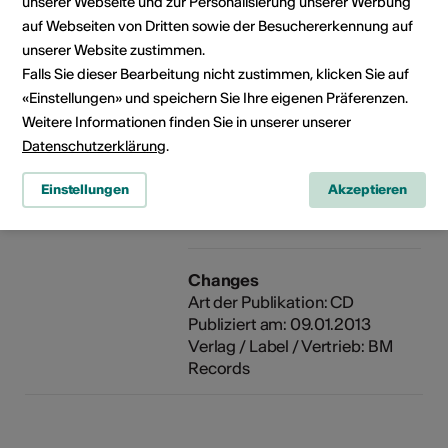
unserer Webseite und zur Personalisierung unserer Werbung
californiano Ryan Cali, e una
seconda versione della traccia
auf Webseiten von Dritten sowie der Besuchererkennung auf
"One More Shot", questa volta
unserer Website zustimmen.
con Raphael e KT Gorique.
Falls Sie dieser Bearbeitung nicht zustimmen, klicken Sie auf
«Einstellungen» und speichern Sie Ihre eigenen Präferenzen.
Weitere Informationen finden Sie in unserer unserer
Publikationen
One More Shot
Art der Publikation: CD
Datenschutzerklärung
.
Publiziert am: 25.03.2022
Verlag / Label / Vertrieb: DJ
Einstellungen
Akzeptieren
KAMO
Changes
Art der Publikation: CD
Publiziert am: 09.01.2013
Verlag / Label / Vertrieb: BM
Records