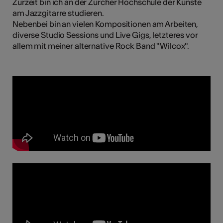
Zurzeit bin ich an der Zürcher Hochschule der Künste
am Jazzgitarre studieren.
Nebenbei bin an vielen Kompositionen am Arbeiten,
diverse Studio Sessions und Live Gigs, letzteres vor
Kunst
allem mit meiner alternative Rock Band "Wilcox".