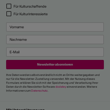
LERPORTRÄTS
Für Kulturschaffende
Für Kulturinteressierte
Ihre Daten werden selbstverständlich nicht an Dritte weitergegeben und
nur für die Newsletter-Zustellung verwendet. Mit der Nutzung dieses
Formulars erklären Sie sich mit der Speicherung und Verarbeitung Ihrer
Daten durch die Newsletter-Software
dodeley
einverstanden. Weitere
Informationen zum
Datenschutz
.
Mit Unterstützung von