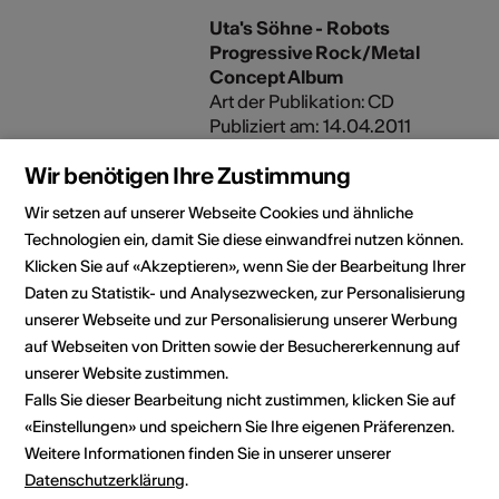
Uta's Söhne - Robots
Progressive Rock/Metal
Concept Album
Art der Publikation: CD
Publiziert am: 14.04.2011
Wir benötigen Ihre Zustimmung
Dokumente
CV
Wir setzen auf unserer Webseite Cookies und ähnliche
Technologien ein, damit Sie diese einwandfrei nutzen können.
Klicken Sie auf «Akzeptieren», wenn Sie der Bearbeitung Ihrer
Daten zu Statistik- und Analysezwecken, zur Personalisierung
Kulturbereich
unserer Webseite und zur Personalisierung unserer Werbung
Musik
auf Webseiten von Dritten sowie der Besuchererkennung auf
unserer Website zustimmen.
Falls Sie dieser Bearbeitung nicht zustimmen, klicken Sie auf
Booking Kontakt
«Einstellungen» und speichern Sie Ihre eigenen Präferenzen.
Sandro Jordan
Weitere Informationen finden Sie in unserer unserer
Bachstrasse 5
Datenschutzerklärung
.
3900 Brig