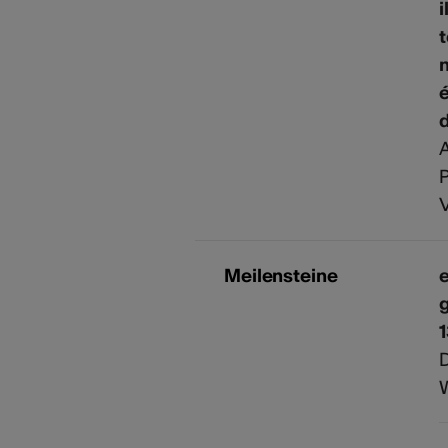
i
m
é
A
P
V
Meilensteine
e
g