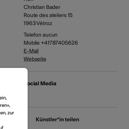
Christian Bader
Route des ateliers 15
1963 Vétroz
Telefon aucun
Mobile +41787405626
E-Mail
Webseite
Social Media
ein,
ren»,
en, zur
Künstler*in teilen
uf