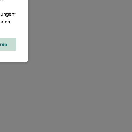
llungen»
inden
eren