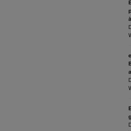
E
p
e
B
D
E