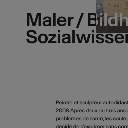
Maler / Bildh
Maler / Bildh
Sozialwisse
Sozialwisse
Peintre et sculpteur autodidac
2008. Après deux ou trois ans 
problèmes de santé, les couleurs 
décidé de s'exprimer sans contrai