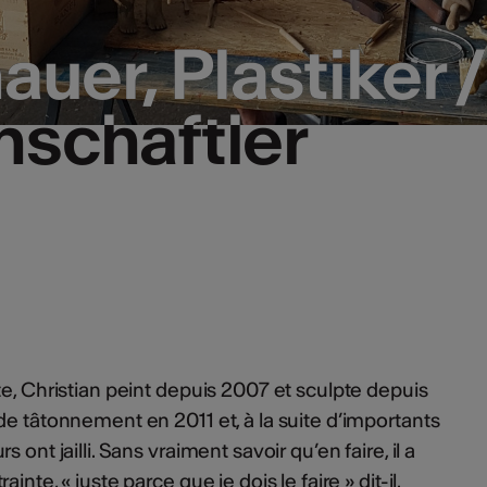
auer, Plastiker /
auer, Plastiker /
nschaftler
nschaftler
te, Christian peint depuis 2007 et sculpte depuis
de tâtonnement en 2011 et, à la suite d’importants
ont jailli. Sans vraiment savoir qu’en faire, il a
nte, « juste parce que je dois le faire » dit-il.