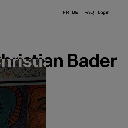
FR
DE
FAQ
Login
hristian Bader
hristian Bader