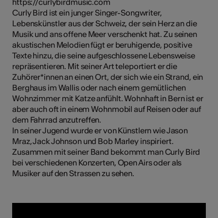
https://curlybirdmusic.com
Curly Bird ist ein junger Singer-Songwriter,
Lebenskünstler aus der Schweiz, der sein Herz an die
Musik und ans offene Meer verschenkt hat. Zu seinen
Kunst
akustischen Melodien fügt er beruhigende, positive
Texte hinzu, die seine aufgeschlossene Lebensweise
repräsentieren. Mit seiner Art teleportiert er die
Zuhörer*innen an einen Ort, der sich wie ein Strand, ein
Berghaus im Wallis oder nach einem gemütlichen
Wohnzimmer mit Katze anfühlt. Wohnhaft in Bern ist er
aber auch oft in einem Wohnmobil auf Reisen oder auf
dem Fahrrad anzutreffen.
In seiner Jugend wurde er von Künstlern wie Jason
Mraz, Jack Johnson und Bob Marley inspiriert.
Zusammen mit seiner Band bekommt man Curly Bird
bei verschiedenen Konzerten, Open Airs oder als
Musiker auf den Strassen zu sehen.