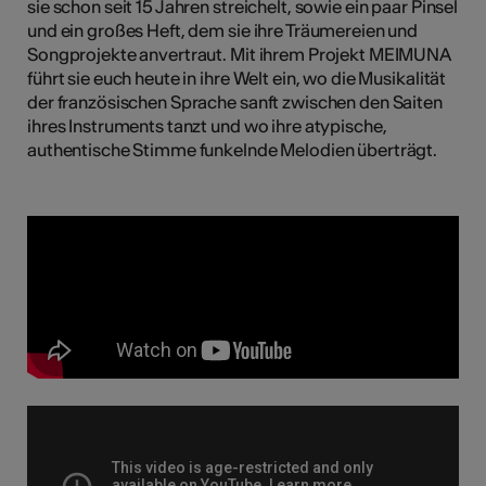
sie schon seit 15 Jahren streichelt, sowie ein paar Pinsel
und ein großes Heft, dem sie ihre Träumereien und
Songprojekte anvertraut. Mit ihrem Projekt MEIMUNA
führt sie euch heute in ihre Welt ein, wo die Musikalität
Kunst
der französischen Sprache sanft zwischen den Saiten
ihres Instruments tanzt und wo ihre atypische,
authentische Stimme funkelnde Melodien überträgt.