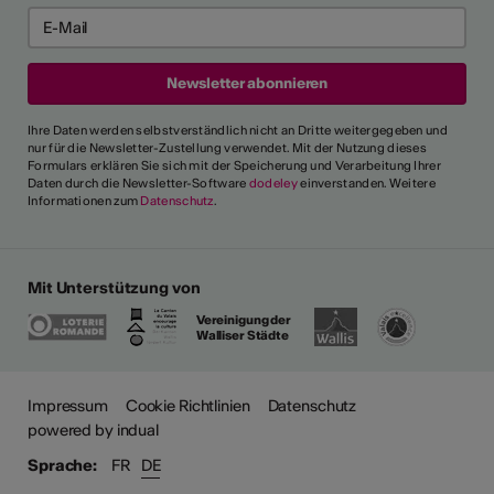
Ihre Daten werden selbstverständlich nicht an Dritte weitergegeben und
nur für die Newsletter-Zustellung verwendet. Mit der Nutzung dieses
Formulars erklären Sie sich mit der Speicherung und Verarbeitung Ihrer
Daten durch die Newsletter-Software
dodeley
einverstanden. Weitere
Informationen zum
Datenschutz
.
Mit Unterstützung von
Vereinigung der
Walliser Städte
ehr
Impressum
Cookie Richtlinien
Datenschutz
powered by indual
Sprache:
FR
DE