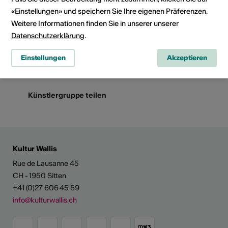
«Einstellungen» und speichern Sie Ihre eigenen Präferenzen.
Weitere Informationen finden Sie in unserer unserer
Datenschutzerklärung
.
Booking Kontakt
Einstellungen
Akzeptieren
Künstlergruppe teilen
Kultur Wallis
Rue de Lausanne 45
CH - 1950 Sitten
+41 (0)27 606 45 69
info@kulturwallis.ch