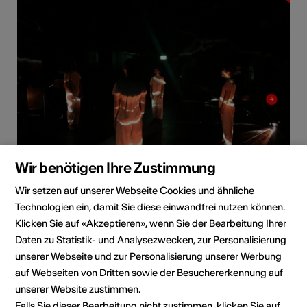
Wir benötigen Ihre Zustimmung
Wir setzen auf unserer Webseite Cookies und ähnliche
Technologien ein, damit Sie diese einwandfrei nutzen können.
Direktkontakt
Klicken Sie auf «Akzeptieren», wenn Sie der Bearbeitung Ihrer
3malOTTER
Daten zu Statistik- und Analysezwecken, zur Personalisierung
Herr Thély Maxime
unserer Webseite und zur Personalisierung unserer Werbung
8004 Zürich
auf Webseiten von Dritten sowie der Besuchererkennung auf
unserer Website zustimmen.
E-Mail
Falls Sie dieser Bearbeitung nicht zustimmen, klicken Sie auf