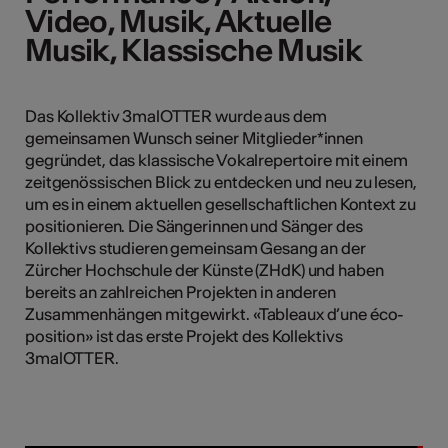
Video, Musik, Aktuelle
Video, Musik, Aktuelle
Musik, Klassische Musik
Musik, Klassische Musik
Kunst
Das Kollektiv 3malOTTER wurde aus dem
gemeinsamen Wunsch seiner Mitglieder*innen
gegründet, das klassische Vokalrepertoire mit einem
zeitgenössischen Blick zu entdecken und neu zu lesen,
um es in einem aktuellen gesellschaftlichen Kontext zu
positionieren. Die Sängerinnen und Sänger des
Kollektivs studieren gemeinsam Gesang an der
Zürcher Hochschule der Künste (ZHdK) und haben
bereits an zahlreichen Projekten in anderen
Zusammenhängen mitgewirkt. «Tableaux d’une éco-
position» ist das erste Projekt des Kollektivs
3malOTTER.