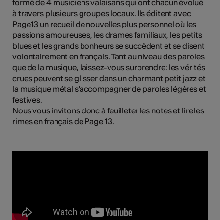
formé de 4 musiciens valaisans qui ont chacun évolué
à travers plusieurs groupes locaux. Ils éditent avec
Page13 un recueil de nouvelles plus personnel où les
passions amoureuses, les drames familiaux, les petits
Kunst
blues et les grands bonheurs se succèdent et se disent
volontairement en français. Tant au niveau des paroles
que de la musique, laissez-vous surprendre: les vérités
crues peuvent se glisser dans un charmant petit jazz et
la musique métal s'accompagner de paroles légères et
festives.
Nous vous invitons donc à feuilleter les notes et lire les
rimes en français de Page 13.