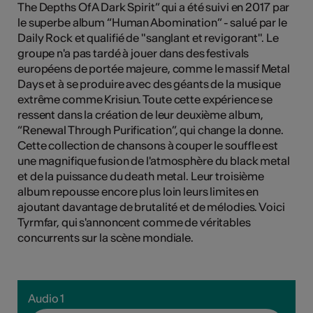
The Depths Of A Dark Spirit” qui a été suivi en 2017 par
le superbe album “Human Abomination” - salué par le
Daily Rock et qualifié de "sanglant et revigorant". Le
groupe n'a pas tardé à jouer dans des festivals
Kunst
européens de portée majeure, comme le massif Metal
Days et à se produire avec des géants de la musique
extrême comme Krisiun. Toute cette expérience se
ressent dans la création de leur deuxième album,
“Renewal Through Purification”, qui change la donne.
Cette collection de chansons à couper le souffle est
une magnifique fusion de l'atmosphère du black metal
et de la puissance du death metal. Leur troisième
album repousse encore plus loin leurs limites en
ajoutant davantage de brutalité et de mélodies. Voici
Tyrmfar, qui s'annoncent comme de véritables
concurrents sur la scène mondiale.
Audio 1