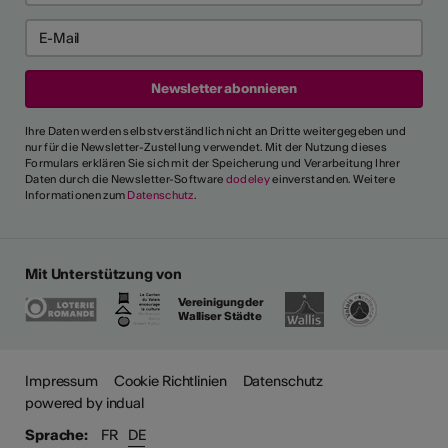
Ihre Daten werden selbstverständlich nicht an Dritte weitergegeben und
nur für die Newsletter-Zustellung verwendet. Mit der Nutzung dieses
Formulars erklären Sie sich mit der Speicherung und Verarbeitung Ihrer
Daten durch die Newsletter-Software
dodeley
einverstanden. Weitere
Informationen zum
Datenschutz
.
Mit Unterstützung von
Vereinigung der
Walliser Städte
ehr
Impressum
Cookie Richtlinien
Datenschutz
powered by indual
Sprache:
FR
DE