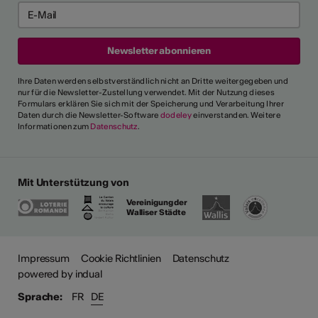
Ihre Daten werden selbstverständlich nicht an Dritte weitergegeben und
nur für die Newsletter-Zustellung verwendet. Mit der Nutzung dieses
Formulars erklären Sie sich mit der Speicherung und Verarbeitung Ihrer
Daten durch die Newsletter-Software
dodeley
einverstanden. Weitere
Informationen zum
Datenschutz
.
Mit Unterstützung von
Vereinigung der
Walliser Städte
ehr
Impressum
Cookie Richtlinien
Datenschutz
powered by indual
Sprache:
FR
DE