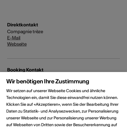
Direktkontakt
Compagnie trèze
E-Mail
Webseite
Booking Kontakt
Gloria Benitez
Wir benötigen Ihre Zustimmung
Route de Chandoline 25A
1950 Sion
Wir setzen auf unserer Webseite Cookies und ähnliche
Technologien ein, damit Sie diese einwandfrei nutzen können.
Webseite
Klicken Sie auf «Akzeptieren», wenn Sie der Bearbeitung Ihrer
Daten zu Statistik- und Analysezwecken, zur Personalisierung
unserer Webseite und zur Personalisierung unserer Werbung
Social Media
auf Webseiten von Dritten sowie der Besuchererkennung auf