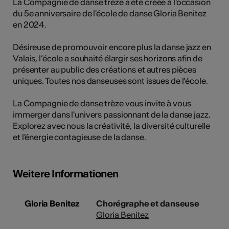
La Compagnie de danse trèze a été créée à l'occasion
du 5e anniversaire de l'école de danse Gloria Benitez
en 2024.
Kunst
Désireuse de promouvoir encore plus la danse jazz en
Valais, l’école a souhaité élargir ses horizons afin de
présenter au public des créations et autres pièces
uniques. Toutes nos danseuses sont issues de l’école.
La Compagnie de danse trèze vous invite à vous
immerger dans l'univers passionnant de la danse jazz.
Explorez avec nous la créativité, la diversité culturelle
et l'énergie contagieuse de la danse.
Weitere Informationen
Gloria Benitez
Chorégraphe et danseuse
Gloria Benitez