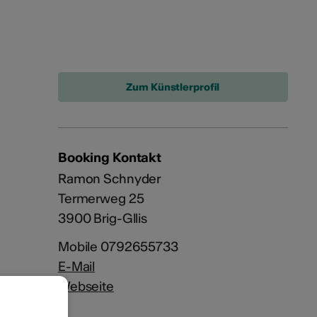
Zum Künstlerprofil
Booking Kontakt
Ramon Schnyder
Termerweg 25
3900 Brig-Gllis
Mobile 0792655733
E-Mail
Webseite