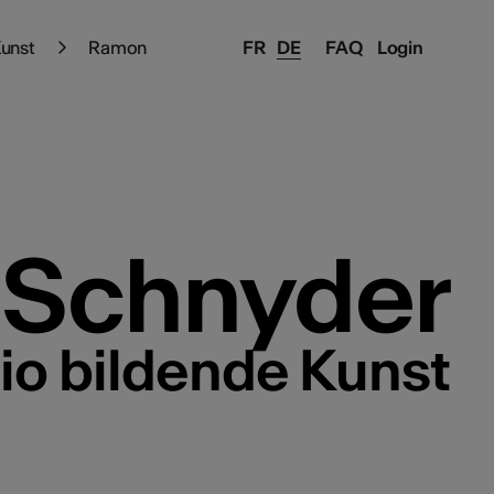
Kunst
Ramon
FR
DE
FAQ
Login
Schnyder
lio bildende Kunst