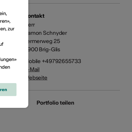
ein,
Kontakt
ren»,
Herr
en, zur
Ramon Schnyder
Termerweg 25
uf
3900 Brig-Glis
llungen»
Mobile +49792655733
inden
E-Mail
Webseite
eren
Portfolio teilen