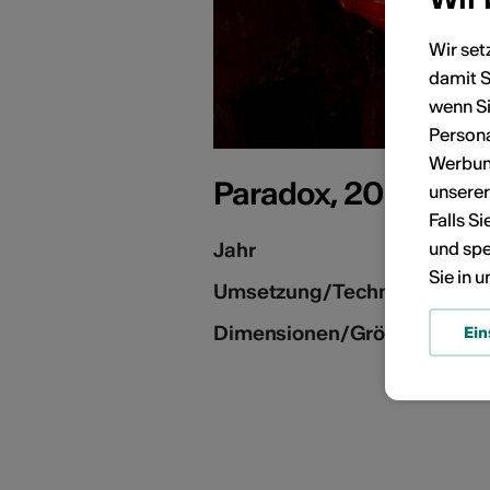
Wir set
damit S
KÜNSTLERPORTRÄTS
wenn Si
Persona
Werbung
Paradox, 2009
unsere
Falls S
und spe
Jahr
Sie in 
Umsetzung/Technik
Dimensionen/Grösse
Ein