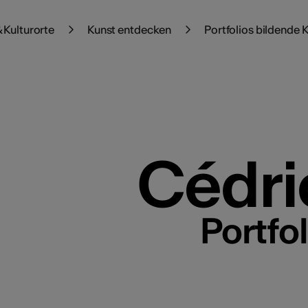
 Kulturorte
Kunst entdecken
Portfolios bildende 
Cédri
Portfo