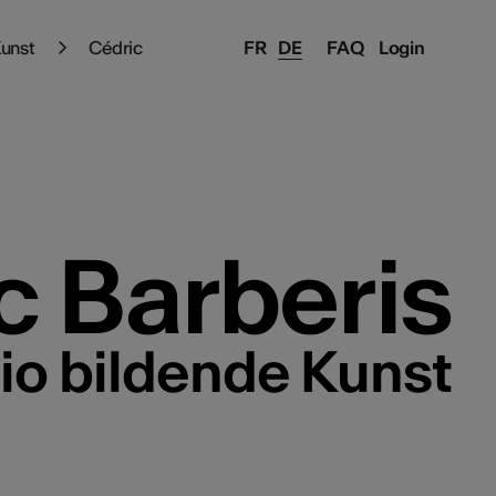
Kunst
Cédric
FR
DE
FAQ
Login
c Barberis
lio bildende Kunst