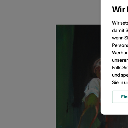
Wir
Wir set
damit S
KÜNSTLERPORTRÄTS
wenn Si
Persona
Werbung
unsere
Falls S
und spe
Sie in 
Ein