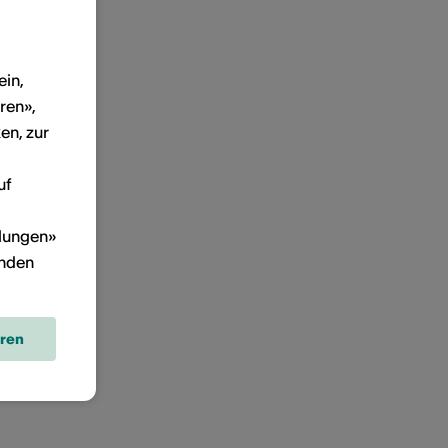
ein,
ren»,
en, zur
uf
llungen»
inden
eren