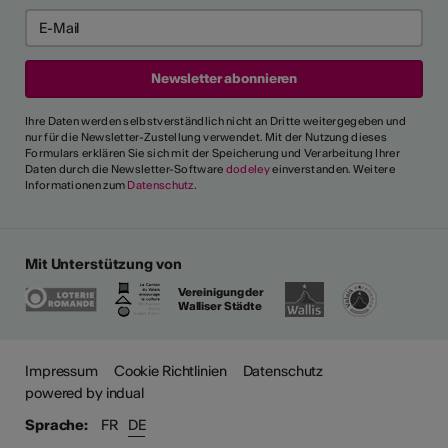
Ihre Daten werden selbstverständlich nicht an Dritte weitergegeben und
nur für die Newsletter-Zustellung verwendet. Mit der Nutzung dieses
Formulars erklären Sie sich mit der Speicherung und Verarbeitung Ihrer
Daten durch die Newsletter-Software
dodeley
einverstanden. Weitere
Informationen zum
Datenschutz
.
Mit Unterstützung von
Vereinigung der
Walliser Städte
ehr
Impressum
Cookie Richtlinien
Datenschutz
powered by indual
Sprache:
FR
DE