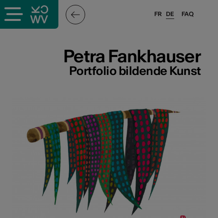
FR
DE
FAQ
ffende &
Petra Fankhauser
Portfolio bildende Kunst
nnen
stalter
n
n