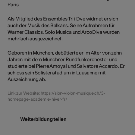
Paris.
Als Mitglied des Ensembles Tri i Dve widmet er sich
auch der Musik des Balkans. Seine Aufnahmen für
Warner Classics, Solo Musica und ArcoDiva wurden
mehrfach ausgezeichnet.
Geboren in München, debütierte er im Alter von zehn
Jahren mit dem Münchner Rundfunkorchester und
studierte bei Pierre Amoyal und Salvatore Accardo. Er
schloss sein Solistenstudium in Lausanne mit
Auszeichnung ab.
Link zur Website:
https://sion-violon-musique.ch/3-
homepage-academie-hiver-fr
/
Weiterbildung teilen