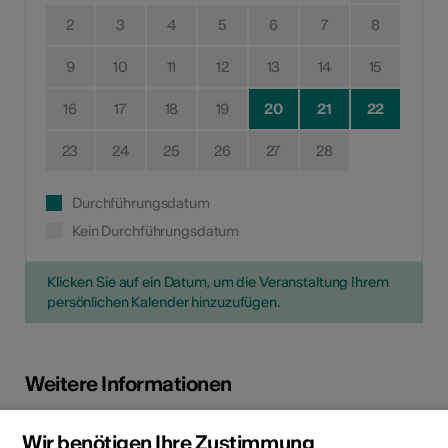
2
3
4
5
6
7
8
9
10
11
12
13
14
15
16
17
18
19
20
21
22
23
24
25
26
27
28
Durchführungsdatum
Kein Durchführungsdatum
Klicken Sie auf ein Datum, um die Veranstaltung Ihrem
persönlichen Kalender hinzuzufügen.
Weitere Informationen
Wir benötigen Ihre Zustimmung
Anmeldung /
Kosten