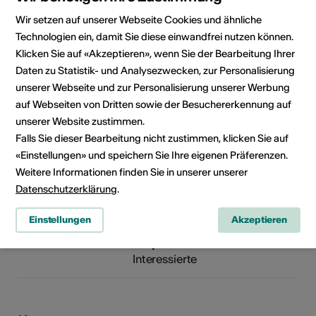
Kosten
485.-
Wir setzen auf unserer Webseite Cookies und ähnliche
Technologien ein, damit Sie diese einwandfrei nutzen können.
Veranstalter
Fondation Sion Violon
Klicken Sie auf «Akzeptieren», wenn Sie der Bearbeitung Ihrer
Musique
Daten zu Statistik- und Analysezwecken, zur Personalisierung
Fondation Sion Violon Musique
unserer Webseite und zur Personalisierung unserer Werbung
Rue du Rawil 47
auf Webseiten von Dritten sowie der Besuchererkennung auf
1950 Sion
unserer Website zustimmen.
Telefon +41 (0)27 323 43 17
Falls Sie dieser Bearbeitung nicht zustimmen, klicken Sie auf
E-Mail
«Einstellungen» und speichern Sie Ihre eigenen Präferenzen.
Webseite
Weitere Informationen finden Sie in unserer unserer
Datenschutzerklärung
.
Kulturbereiche
Art der Weiterbildung
Kurs
Einstellungen
Akzeptieren
Zielpublikum
Interessierte