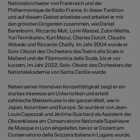
Nationalorchester von Frankreich und der
Philharmonique de Radio France. In dieser Funktion
und auf diesem Gebiet arbeitete und arbeitet er mit
den grössten Dirigenten zusammen, wie Daniel
Barenboim, Riccardo Muti, Lorin Maazel, Zubin Metha,
Yuri Termikanov, Kurt Mazur, Charles Dutoit, Claudio
Abbado und Riccardo Chailly. Im Jahr 2004 wurde er
Solo-Oboist des Orchesters des Teatro alla Scala in
Mailand und der Filarmonica della Scala, bis er vor
kurzem, im Jahr 2022, Solo-Oboist des Orchesters der
Nationalakademie von Santa Cecilia wurde.
Neben seiner intensiven Konzerttätigkeit zeigt er ein
starkes Interesse am Unterrichten und erteilt
zahlreiche Meisterkurse in der ganzen Welt, wie in
Japan, Kolumbien und Europa. So wurde er von Jean-
Louis Capezzali und Jérôme Guichard als Assistent der
Oboenklasse am Conservatoire Nationale Supérieure
de Musique in Lyon eingeladen, bevor er Dozent am
Conservatorio della Svizzera Italiana in Lugano wurde,