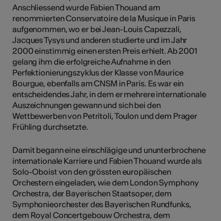
Anschliessend wurde Fabien Thouand am
renommierten Conservatoire de la Musique in Paris
aufgenommen, wo er bei Jean-Louis Capezzali,
Jacques Tysys und anderen studierte und im Jahr
2000 einstimmig einen ersten Preis erhielt. Ab 2001
gelang ihm die erfolgreiche Aufnahme in den
Perfektionierungszyklus der Klasse von Maurice
Bourgue, ebenfalls am CNSM in Paris. Es war ein
entscheidendes Jahr, in dem er mehrere internationale
Auszeichnungen gewann und sich bei den
Wettbewerben von Petritoli, Toulon und dem Prager
Frühling durchsetzte.
Damit begann eine einschlägige und ununterbrochene
internationale Karriere und Fabien Thouand wurde als
Solo-Oboist von den grössten europäischen
Orchestern eingeladen, wie dem London Symphony
Orchestra, der Bayerischen Staatsoper, dem
Symphonieorchester des Bayerischen Rundfunks,
dem Royal Concertgebouw Orchestra, dem