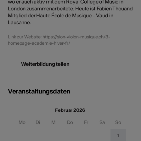
wo er auch aktiv mit dem Royal College of Music in
London zusammenarbeitete. Heute ist Fabien Thouand
Mitglied der Haute École de Musique – Vaud in
Lausanne.
Link zur Website:
https://sion-violon-musique.ch/3-
homepage-academie-hiver-fr
/
Weiterbildung teilen
Veranstaltungsdaten
Februar 2026
Mo
Di
Mi
Do
Fr
Sa
So
1