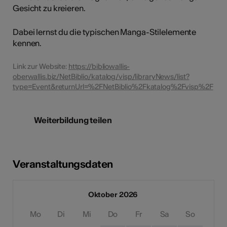
Gesicht zu kreieren.
Dabei lernst du die typischen Manga-Stilelemente
kennen.
Link zur Website:
https://bibliowallis-
oberwallis.biz/NetBiblio/katalog/visp/libraryNews/list?
type=Event&returnUrl=%2FNetBiblio%2Fkatalog%2Fvisp%2F
Weiterbildung teilen
Veranstaltungsdaten
Oktober 2026
Mo
Di
Mi
Do
Fr
Sa
So