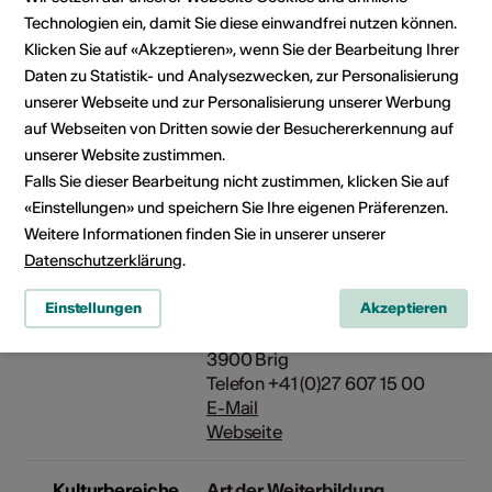
Master of Arts in Germanistik
Technologien ein, damit Sie diese einwandfrei nutzen können.
und Geschichte
Klicken Sie auf «Akzeptieren», wenn Sie der Bearbeitung Ihrer
Daten zu Statistik- und Analysezwecken, zur Personalisierung
Anmeldung /
Teilnehmerzahl limitiert, pro
unserer Webseite und zur Personalisierung unserer Werbung
Kosten
Kind können max. 3 Kurse pro
auf Webseiten von Dritten sowie der Besuchererkennung auf
KinderUni-Semester besucht
unserer Website zustimmen.
werden. Voraussetzung:
Falls Sie dieser Bearbeitung nicht zustimmen, klicken Sie auf
Bibliopass Mediathek Wallis.
«Einstellungen» und speichern Sie Ihre eigenen Präferenzen.
Kosten
Weitere Informationen finden Sie in unserer unserer
Die Teilnahme ist kostenlos.
Datenschutzerklärung
.
Einstellungen
Akzeptieren
Veranstalter
Mediathek Wallis - Brig
Schlossstrasse 30
3900 Brig
Telefon +41 (0)27 607 15 00
E-Mail
Webseite
Kulturbereiche
Art der Weiterbildung