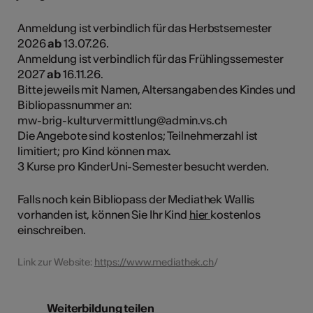
Anmeldung ist verbindlich für das Herbstsemester
2026
ab
13.07.26.
Anmeldung ist verbindlich für das Frühlingssemester
2027
ab
16.11.26.
Bitte jeweils mit Namen, Altersangaben des Kindes und
Bibliopassnummer an:
mw-brig-kulturvermittlung@admin.vs.ch
Die Angebote sind kostenlos; Teilnehmerzahl ist
limitiert; pro Kind können max.
3 Kurse pro KinderUni-Semester besucht werden.
Falls noch kein Bibliopass der Mediathek Wallis
vorhanden ist, können Sie Ihr Kind
hier
kostenlos
einschreiben.
Link zur Website:
https://www.mediathek.ch
/
Weiterbildung teilen