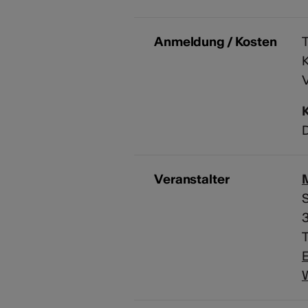
Anmeldung / Kosten
T
K
V
D
Veranstalter
M
S
T
E