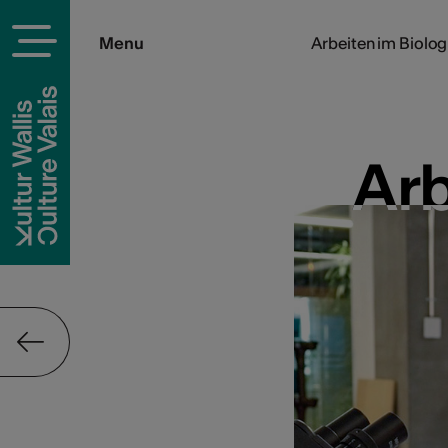
Menu
Arbeiten im Biolog
Arb
Arb