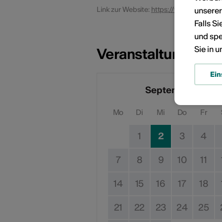
Link zur Website:
https://www.mediathe
unsere
Falls S
und spe
Sie in 
Veranstaltungsdat
Ein
September 2026
Mo
Di
Mi
Do
Fr
1
2
3
4
7
8
9
10
11
14
15
16
17
18
21
22
23
24
25