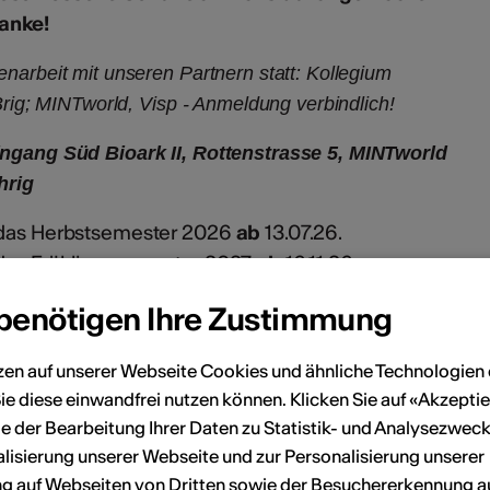
anke!
narbeit mit unseren Partnern statt: Kollegium
Brig; MINTworld, Visp - Anmeldung verbindlich!
ingang Süd Bioark II, Rottenstrasse 5, MINTworld
ährig
r das Herbstsemester 2026
ab
13.07.26.
 das Frühlingssemester 2027
ab
16.11.26.
rsangaben des Kindes und Bibliopassnummer an:
 benötigen Ihre Zustimmung
dmin.vs.ch
eilnehmerzahl ist limitiert; pro Kind können max.
zen auf unserer Webseite Cookies und ähnliche Technologien 
er besucht werden.
ie diese einwandfrei nutzen können. Klicken Sie auf «Akzeptie
e der Bearbeitung Ihrer Daten zu Statistik- und Analysezweck
Mediathek Wallis vorhanden ist, können Sie Ihr Kind
lisierung unserer Webseite und zur Personalisierung unserer
 auf Webseiten von Dritten sowie der Besuchererkennung a