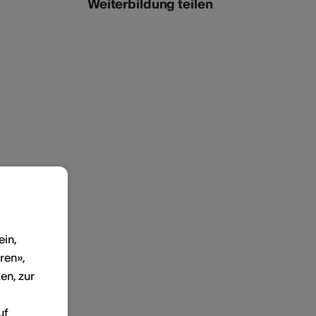
Weiterbildung teilen
ein,
ren»,
en, zur
uf