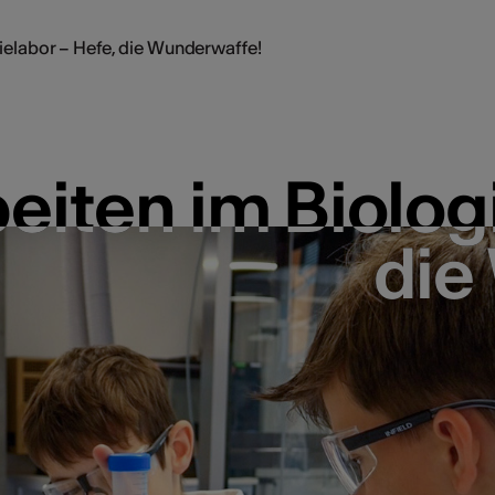
ielabor – Hefe, die Wunderwaffe!
eiten im Biolog
eiten im Biolog
die
die