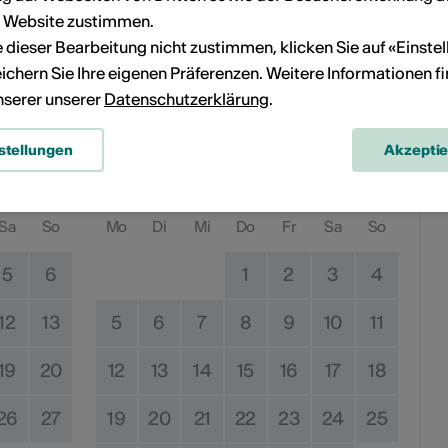
k.ch
/
r Website zustimmen.
ie dieser Bearbeitung nicht zustimmen, klicken Sie auf «Einste
ichern Sie Ihre eigenen Präferenzen. Weitere Informationen f
unserer unserer
Datenschutzerklärung
.
en
stellungen
Akzepti
Oktober 2026
Sa
So
Mo
Di
Mi
Do
Fr
Sa
So
5
6
1
2
3
4
12
13
5
6
7
8
9
10
11
19
20
12
13
14
15
16
17
18
26
27
19
20
21
22
23
24
25