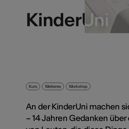
KinderUni
KinderUni
Kurs
Weiteres
Workshop
An der KinderUni machen si
– 14 Jahren Gedanken über 