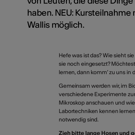
von Leuten, die diese Dinge 
haben. NEU: Kursteilnahme n
Wallis möglich.
Hefe was ist das? Wie sieht si
sie noch eingesetzt? Möchtes
lernen, dann komm’ zu uns in 
Gemeinsam werden wir, im Bio
verschiedene Experimente zu
Mikroskop anschauen und wie 
Labortechniken kennen lernen
notwendig sind.
Zieh bitte lange Hosen und 