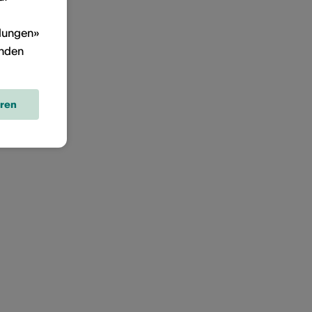
llungen»
inden
eren