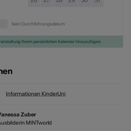
26
27
28
29
30
31
Kein Durchführungsdatum
eranstaltung Ihrem persönlichen Kalender hinzuzufügen.
onen
Informationen KinderUni
Vanessa Zuber
usbilderin MINTworld