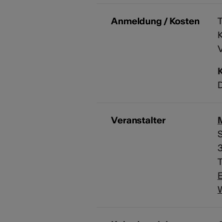
Anmeldung / Kosten
T
K
V
D
Veranstalter
M
S
T
E