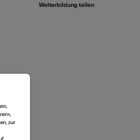
Weiterbildung teilen
ein,
ren»,
en, zur
uf