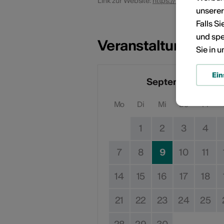
Link zur Website:
https://www.mediathe
unsere
Falls S
und spe
Veranstaltungsdat
Sie in 
Ein
September 2026
Mo
Di
Mi
Do
Fr
1
2
3
4
7
8
9
10
11
14
15
16
17
18
21
22
23
24
25