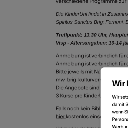
verschiedene Programme zur
Die KinderUni findet in Zusamme
Spiritus Sanctus Brig; Fernuni, 
Treffpunkt: 13.30 Uhr, Haupte
Visp - Altersangaben: 10-14 j
Anmeldung ist verbindlich fü
Anmeldung ist verbindlich für
Bitte jeweils mit Namen, Alte
mw-brig-kulturvermittlung@a
Wir
Die Angebote sind kostenlos; T
3 Kurse pro KinderUni-Semest
Wir set
damit S
Falls noch kein Bibliopass der 
wenn Si
hier
kostenlos einschreiben.
Persona
Werbung