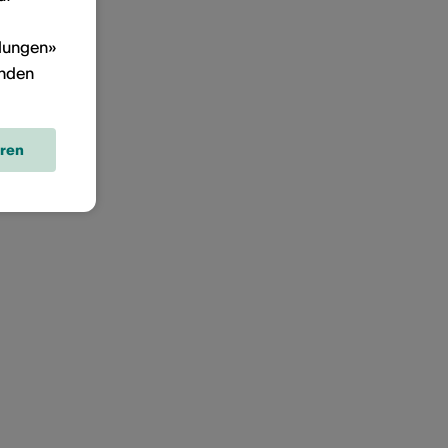
llungen»
inden
eren