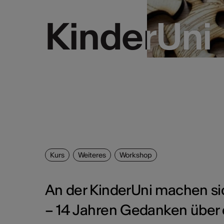
KinderUni
KinderUni
Kurs
Weiteres
Workshop
An der KinderUni machen si
– 14 Jahren Gedanken über 