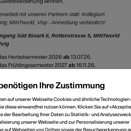
 Gerätebedienung kennen.
narbeit mit unseren Partnern statt: Kollegium
Brig; MINTworld, Visp - Anmeldung verbindlich!
ingang Süd Bioark II, Rottenstrasse 5, MINTworld
ährig
r das Herbstsemester 2026
ab
13.07.26.
 das Frühlingssemester 2027
ab
16.11.26.
rsangaben des Kindes und Bibliopassnummer an:
dmin.vs.ch
 benötigen Ihre Zustimmung
eilnehmerzahl ist limitiert; pro Kind können max.
er besucht werden.
zen auf unserer Webseite Cookies und ähnliche Technologien 
ie diese einwandfrei nutzen können. Klicken Sie auf «Akzeptie
Mediathek Wallis vorhanden ist, können Sie Ihr Kind
e der Bearbeitung Ihrer Daten zu Statistik- und Analysezweck
lisierung unserer Webseite und zur Personalisierung unserer
 auf Webseiten von Dritten sowie der Besuchererkennung a