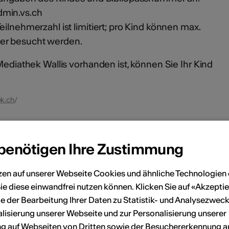
dmin.vs.ch
eilnehmerzahl ist limitiert; pro Kind können max.
er besucht werden.
Mediathek Wallis vorhanden ist, können Sie Ihr Kind
k.ch
/
en
 benötigen Ihre Zustimmung
zen auf unserer Webseite Cookies und ähnliche Technologien 
Oktober 2026
ie diese einwandfrei nutzen können. Klicken Sie auf «Akzeptie
e der Bearbeitung Ihrer Daten zu Statistik- und Analysezweck
Sa
So
Mo
Di
Mi
Do
Fr
Sa
So
lisierung unserer Webseite und zur Personalisierung unserer
 auf Webseiten von Dritten sowie der Besuchererkennung a