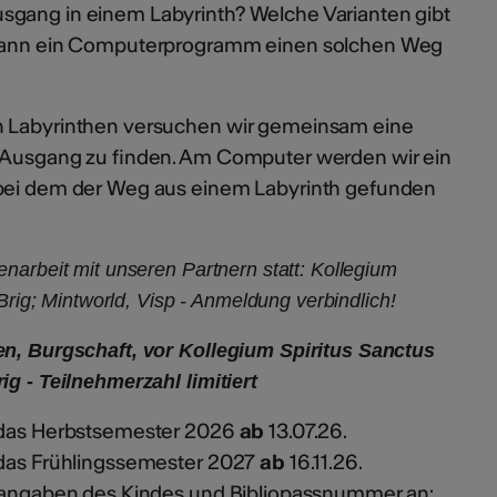
sgang in einem Labyrinth? Welche Varianten gibt
? Kann ein Computerprogramm einen solchen Weg
n Labyrinthen versuchen wir gemeinsam eine
n Ausgang zu finden. Am Computer werden wir ein
 bei dem der Weg aus einem Labyrinth gefunden
narbeit mit unseren Partnern statt: Kollegium
 Brig; Mintworld, Visp - Anmeldung verbindlich!
en, Burgschaft, vor Kollegium Spiritus Sanctus
ig - Teilnehmerzahl limitiert
r das Herbstsemester 2026
ab
13.07.26.
 das Frühlingssemester 2027
ab
16.11.26.
rsangaben des Kindes und Bibliopassnummer an: