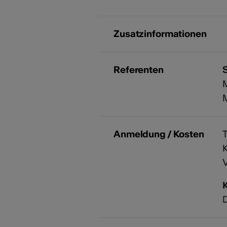
Zusatzinformationen
Referenten
M
Anmeldung / Kosten
T
K
V
D