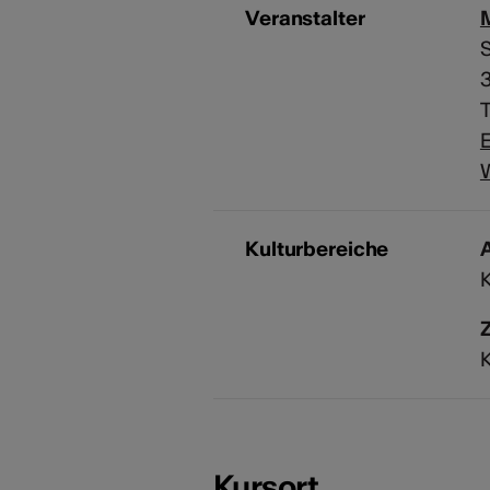
Veranstalter
M
S
T
E
Kulturbereiche
A
K
K
Kursort