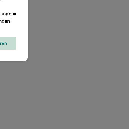
llungen»
inden
eren