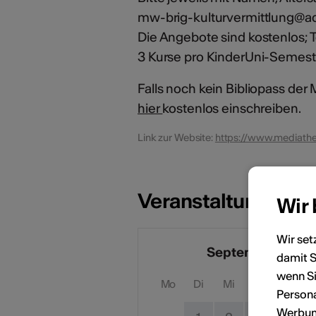
mw-brig-kulturvermittlung@a
Die Angebote sind kostenlos; T
3 Kurse pro KinderUni-Semest
Falls noch kein Bibliopass der 
hier
kostenlos einschreiben.
Link zur Website:
https://www.mediathe
Veranstaltungsdat
Wir
Wir set
September 2026
damit S
wenn Si
Mo
Di
Mi
Do
Fr
Persona
Werbung