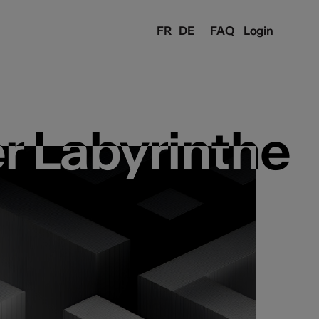
FR
DE
FAQ
Login
r Labyrinthe
r Labyrinthe