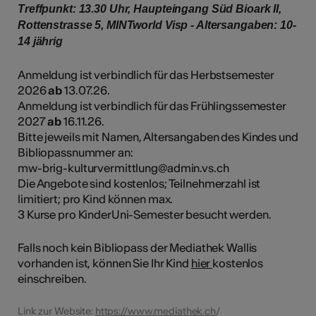
Treffpunkt: 13.30 Uhr, Haupteingang Süd Bioark II,
Rottenstrasse 5, MINTworld Visp - Altersangaben: 10-
14 jährig
Anmeldung ist verbindlich für das Herbstsemester
2026
ab
13.07.26.
Anmeldung ist verbindlich für das Frühlingssemester
2027
ab
16.11.26.
Bitte jeweils mit Namen, Altersangaben des Kindes und
Bibliopassnummer an:
mw-brig-kulturvermittlung@admin.vs.ch
Die Angebote sind kostenlos; Teilnehmerzahl ist
limitiert; pro Kind können max.
3 Kurse pro KinderUni-Semester besucht werden.
Falls noch kein Bibliopass der Mediathek Wallis
vorhanden ist, können Sie Ihr Kind
hier
kostenlos
einschreiben.
Link zur Website:
https://www.mediathek.ch
/