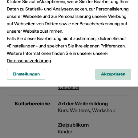
Klicken Sie auf «Akzeptieren», wenn Sie der Bearbeitung Ihrer
KinderUni-Semester besucht
Daten zu Statistik- und Analysezwecken, zur Personalisierung
werden. Voraussetzung:
unserer Webseite und zur Personalisierung unserer Werbung
Bibliopass Mediathek Wallis.
auf Webseiten von Dritten sowie der Besuchererkennung auf
Kosten
unserer Website zustimmen.
Die Teilnahme ist kostenlos.
Falls Sie dieser Bearbeitung nicht zustimmen, klicken Sie auf
«Einstellungen» und speichern Sie Ihre eigenen Präferenzen.
Veranstalter
Mediathek Wallis - Brig
Weitere Informationen finden Sie in unserer unserer
Schlossstrasse 30
Datenschutzerklärung
.
3900 Brig
Telefon +41 (0)27 607 15 00
Einstellungen
Akzeptieren
E-Mail
Webseite
Kulturbereiche
Art der Weiterbildung
Kurs, Weiteres, Workshop
Zielpublikum
Kinder