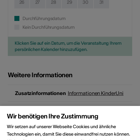
26
27
28
29
30
31
Durchführungsdatum
Kein Durchführungsdatum
Klicken Sie auf ein Datum, um die Veranstaltung Ihrem
persönlichen Kalender hinzuzufügen.
Weitere Informationen
Zusatzinformationen
Informationen KinderUni
Referenten
Vanessa Zuber
Wir benötigen Ihre Zustimmung
Ausbilderin MINTworld
Wir setzen auf unserer Webseite Cookies und ähnliche
Anmeldung /
Teilnehmerzahl limitiert, pro
Technologien ein, damit Sie diese einwandfrei nutzen können.
Kosten
Kind können max. 3 Kurse pro