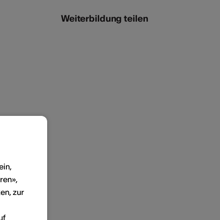
Weiterbildung teilen
ein,
ren»,
en, zur
uf