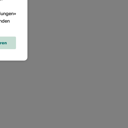
llungen»
inden
eren