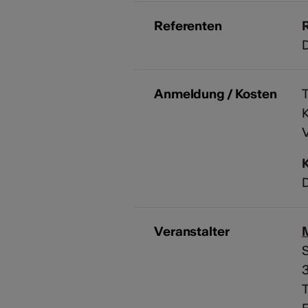
Referenten
D
Anmeldung / Kosten
T
K
V
D
Veranstalter
M
S
T