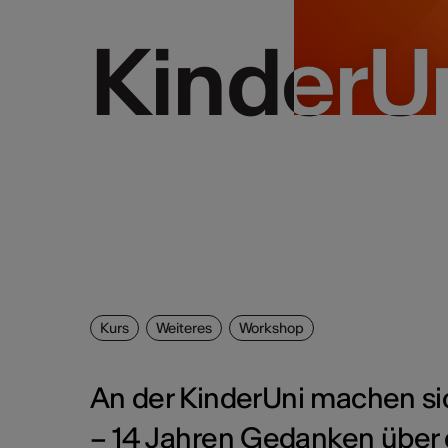
KinderU
KinderU
Kurs
Weiteres
Workshop
An der KinderUni machen si
– 14 Jahren Gedanken über 