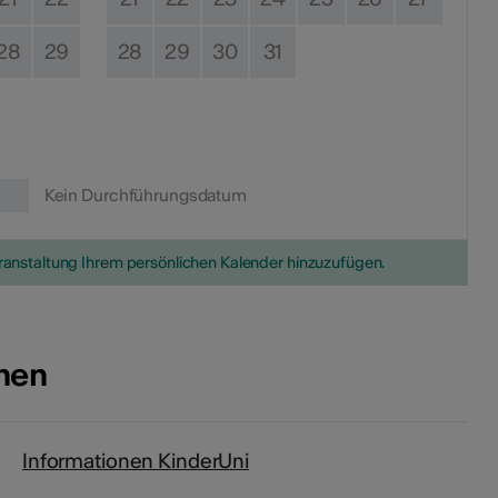
28
29
28
29
30
31
Kein Durchführungsdatum
eranstaltung Ihrem persönlichen Kalender hinzuzufügen.
onen
Informationen KinderUni