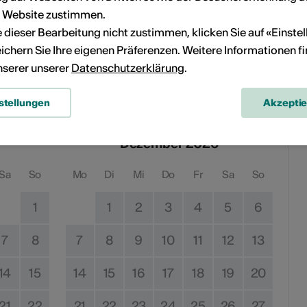
r Website zustimmen.
ie dieser Bearbeitung nicht zustimmen, klicken Sie auf «Einste
k.ch
/
ichern Sie Ihre eigenen Präferenzen. Weitere Informationen f
unserer unserer
Datenschutzerklärung
.
en
stellungen
Akzepti
Dezember 2026
Sa
So
Mo
Di
Mi
Do
Fr
Sa
So
1
1
2
3
4
5
6
7
8
7
8
9
10
11
12
13
14
15
14
15
16
17
18
19
20
21
22
21
22
23
24
25
26
27