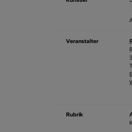
Veranstalter
R
B
T
E
Rubrik
A