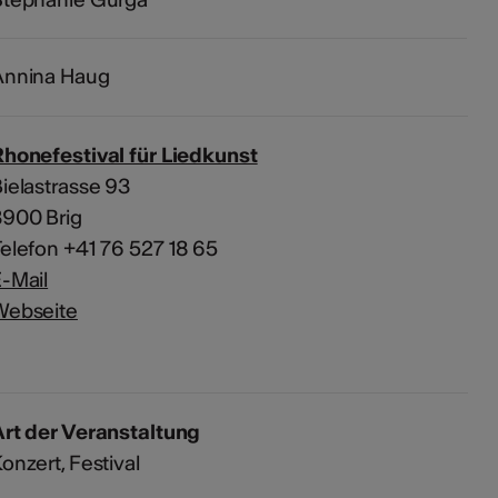
Annina Haug
honefestival für Liedkunst
ielastrasse 93
3900 Brig
elefon +41 76 527 18 65
-Mail
Webseite
rt der Veranstaltung
Konzert
Festival