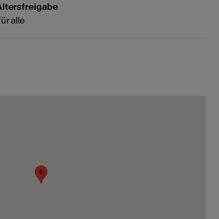
Altersfreigabe
ür alle