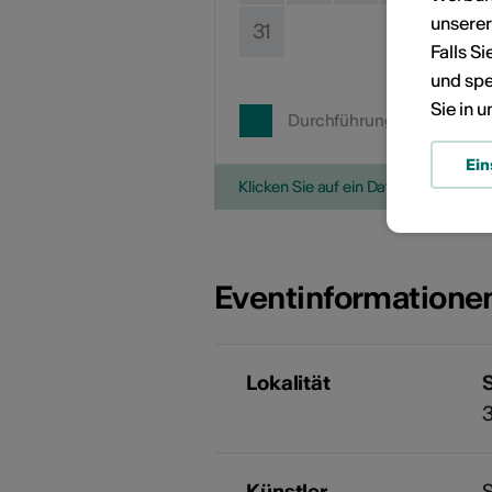
unsere
31
Falls S
und spe
Sie in 
Durchführungsdatum
Ein
Klicken Sie auf ein Datum, um die V
Eventinformatione
Lokalität
Künstler