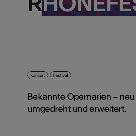
RHONEFES
RHONEFES
Konzert
Festival
Bekannte Opernarien – neu 
umgedreht und erweitert.