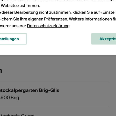
r Website zustimmen.
ie dieser Bearbeitung nicht zustimmen, klicken Sie auf «Einste
ichern Sie Ihre eigenen Präferenzen. Weitere Informationen f
unserer unserer
Datenschutzerklärung
.
Kein Durchführungsdatum
stellungen
Akzepti
eranstaltung Ihrem persönlichen Kalender hinzuzufügen.
n
Stockalpergarten Brig-Glis
3900 Brig
Stephanie Gurga