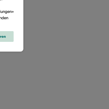
llungen»
inden
eren