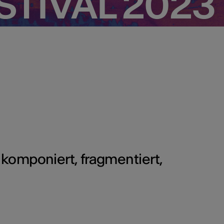
TIVAL 2023
TIVAL 2023
komponiert, fragmentiert,