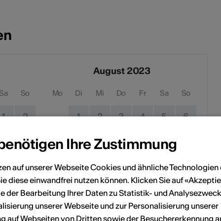
en
August 2023
Sa
So
Mo
Di
Mi
Do
Fr
Sa
So
1
2
1
2
3
4
5
6
8
9
7
8
9
10
11
12
13
 benötigen Ihre Zustimmung
15
16
14
15
16
17
18
19
20
zen auf unserer Webseite Cookies und ähnliche Technologien 
ie diese einwandfrei nutzen können. Klicken Sie auf «Akzeptie
22
23
21
22
23
24
25
26
27
e der Bearbeitung Ihrer Daten zu Statistik- und Analysezweck
lisierung unserer Webseite und zur Personalisierung unserer
29
30
28
29
30
31
 auf Webseiten von Dritten sowie der Besuchererkennung a