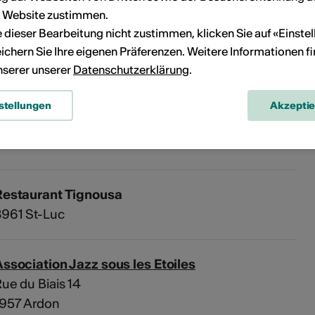
r Website zustimmen.
Kein Durchführungsdatum
ie dieser Bearbeitung nicht zustimmen, klicken Sie auf «Einste
ichern Sie Ihre eigenen Präferenzen. Weitere Informationen f
unserer unserer
Datenschutzerklärung
.
eranstaltung Ihrem persönlichen Kalender hinzuzufügen.
stellungen
Akzepti
n
Restaurant Tignousa
3961 St-Luc
ssociation Jazz sous les Etoiles
ue du Biais 14
1957 Ardon