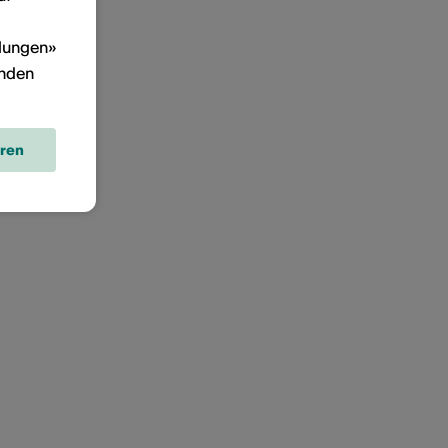
llungen»
inden
eren