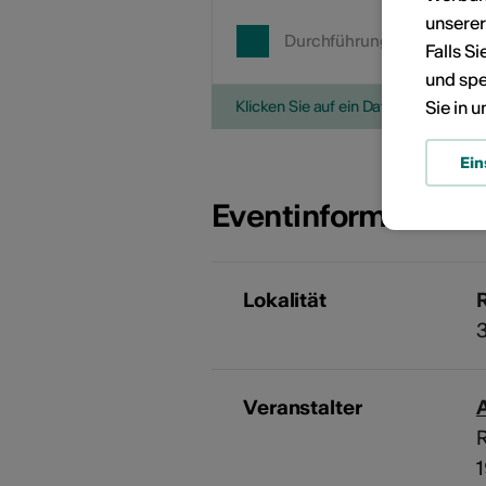
unsere
Durchführungsdatum
Falls S
und spe
Sie in 
Klicken Sie auf ein Datum, um die V
Ein
Eventinformatione
Lokalität
Veranstalter
A
R