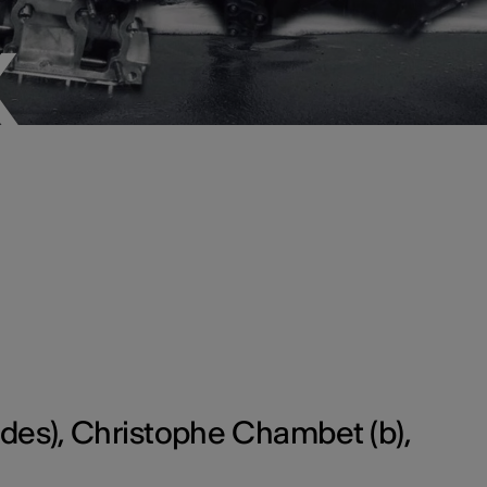
X
X
des), Christophe Chambet (b),