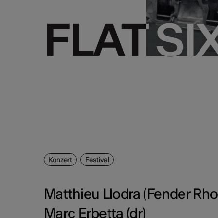
FLAT SI
FLAT SI
Konzert
Festival
Matthieu Llodra (Fender Rho
Marc Erbetta (dr)