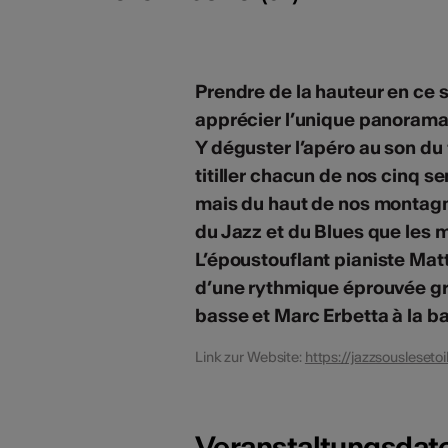
Prendre de la hauteur en ce 
apprécier l’unique panorama 
Y déguster l’apéro au son d
titiller chacun de nos cinq se
mais du haut de nos montagn
du Jazz et du Blues que les 
L’époustouflant pianiste Matt
d’une rythmique éprouvée gr
basse et Marc Erbetta à la ba
Link zur Website:
https://jazzsouslesetoi
Veranstaltungsdat