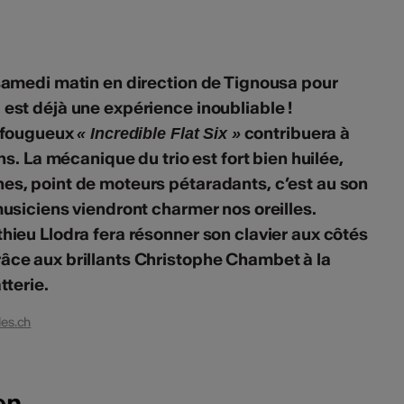
samedi matin en direction de Tignousa pour
est déjà une expérience inoubliable !
u fougueux
contribuera à
« Incredible Flat Six »
ns. La mécanique du trio est fort bien huilée,
es, point de moteurs pétaradants, c’est au son
musiciens viendront charmer nos oreilles.
hieu Llodra fera résonner son clavier aux côtés
âce aux brillants Christophe Chambet à la
tterie.
les.ch
en