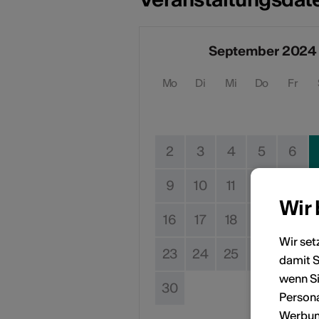
September 2024
Mo
Di
Mi
Do
Fr
2
3
4
5
6
9
10
11
12
13
Wir
16
17
18
19
20
Wir set
23
24
25
26
27
damit S
wenn Si
30
Persona
Werbung