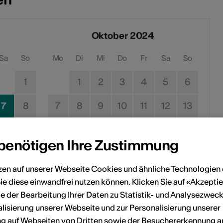
Oktober 2024
Sa
So
Mo
Di
Mi
Do
Fr
Sa
So
1
1
2
3
4
5
6
7
8
7
8
9
10
11
12
13
14
15
14
15
16
17
18
19
20
 benötigen Ihre Zustimmung
21
22
21
22
23
24
25
26
27
zen auf unserer Webseite Cookies und ähnliche Technologien 
28
29
28
29
30
31
ie diese einwandfrei nutzen können. Klicken Sie auf «Akzeptie
e der Bearbeitung Ihrer Daten zu Statistik- und Analysezweck
lisierung unserer Webseite und zur Personalisierung unserer
 auf Webseiten von Dritten sowie der Besuchererkennung a