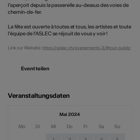
l’aperçoit depuis la passerelle au-dessus des voies de
chemin-de-fer.
La fête est ouverte à toutes et tous, les artistes et toute
l’équipe de l’ASLEC se réjouit de vous y voir !
Link zur Website:
https://aslec.ch/evenements-3/#tout-public
Event teilen
Veranstaltungsdaten
Mai 2024
Mo
Di
Mi
Do
Fr
Sa
So
1
2
3
4
5