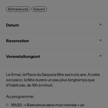
Bühnenkunst
Konzert
Datum
Reservation
Veranstaltungsort
Le 9 mai, la Place du Sequoia fête ses trois ans. A cette
occasion, la fête durera un peu plus longtemps que
d’habitude, de 16h à minuit.
Au programme :
16h30 : « Bienvenue dans mon monde » un