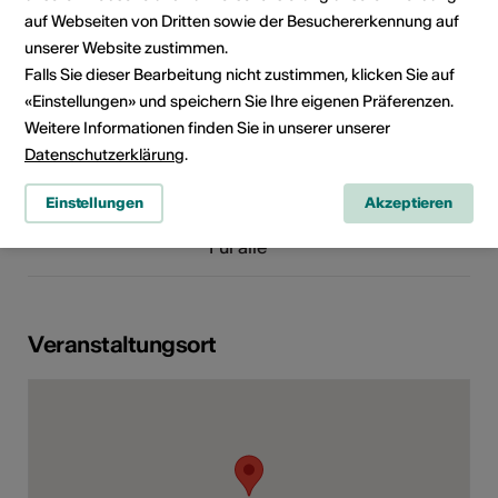
40
auf Webseiten von Dritten sowie der Besuchererkennung auf
Fax +4127 455 40 40
unserer Website zustimmen.
E-Mail
Falls Sie dieser Bearbeitung nicht zustimmen, klicken Sie auf
Webseite
«Einstellungen» und speichern Sie Ihre eigenen Präferenzen.
Weitere Informationen finden Sie in unserer unserer
Rubrik
Art der Veranstaltung
Datenschutzerklärung
.
Bühnenkunst
Konzert
Einstellungen
Akzeptieren
Altersfreigabe
Für alle
Veranstaltungsort