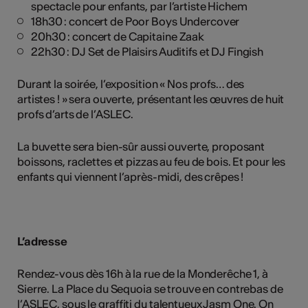
spectacle pour enfants, par l’artiste Hichem
18h30 : concert de Poor Boys Undercover
20h30 : concert de Capitaine Zaak
22h30 : DJ Set de Plaisirs Auditifs et DJ Fingish
Durant la soirée, l’exposition « Nos profs… des
artistes ! » sera ouverte, présentant les œuvres de huit
profs d’arts de l’ASLEC.
La buvette sera bien-sûr aussi ouverte, proposant
boissons, raclettes et pizzas au feu de bois. Et pour les
enfants qui viennent l’après-midi, des crêpes !
L’adresse
Rendez-vous dès 16h à la rue de la Monderêche 1, à
Sierre. La Place du Sequoia se trouve en contrebas de
l’ASLEC, sous le graffiti du talentueux Jasm One. On