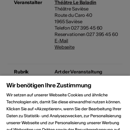
Veranstalter
Théâtre Le Baladin
Théâtre Savièse
Route du Caro 40
1965 Savièse
Telefon 027 395 45 60
Reservationen 027 395 45 60
E-Mail
Webseite
Rubrik
Art der Veranstaltung
Bühnenkunst
Wir benötigen Ihre Zustimmung
Altersfreigabe
Wir setzen auf unserer Webseite Cookies und ähnliche
Für alle
Technologien ein, damit Sie diese einwandfrei nutzen können.
Klicken Sie auf «Akzeptieren», wenn Sie der Bearbeitung Ihrer
Daten zu Statistik- und Analysezwecken, zur Personalisierung
Veranstaltungsort
unserer Webseite und zur Personalisierung unserer Werbung
auf Webseiten von Dritten sowie der Besuchererkennung auf