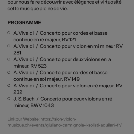
pour nous faire découvrir avec élégance et virtuosité
cette musique pleine de vie.
PROGRAMME
A. Vivaldi / Concerto pour cordes et basse
continue en ré majeur, RV 121
A. Vivaldi / Concerto pour violon en mi mineur RV
281
A. Vivaldi / Concerto pour deux violons en la
mineur, RV 523
A. Vivaldi / Concerto pour cordes et basse
continue en sol majeur, RV 149
A. Vivaldi / Concerto pour violon en ré majeur, RV
232
J. S. Bach / Concerto pour deux violons en ré
mineur, BWV 1043
Link zur Website:
https://sion-violon-
musique.ch/events/giuliano-carmignola-i-solisti-aquilani-fr
/