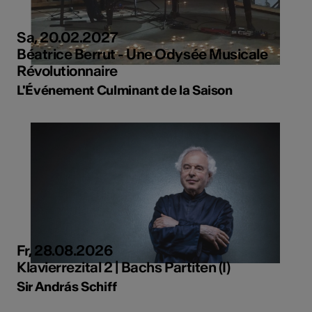
Sa, 20.02.2027
Béatrice Berrut - Une Odysée Musicale
Révolutionnaire
L'Événement Culminant de la Saison
Fr, 28.08.2026
Klavierrezital 2 | Bachs Partiten (I)
Sir András Schiff