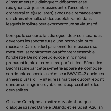
d’instruments qui dialoguent, débattent et se
rejoignent. Un jeu se dessine entre l’ensemble
orchestral et le(s) soliste(s), avec une alternance entre
un refrain, ritornello, et des couplets variés dans
lesquels le soliste peut exprimer toute sa virtuosité.
Lorsque le concerto fait dialoguer deux solistes, nous
devenons les spectateurs d’une incroyable joute
musicale. Dans un duel passionné, les musiciens se
mesurent, se confrontent ou affrontent ensemble
l’orchestre. De nombreux jeux de miroir nous
procurent la joie d’un équilibre parfait. Jean Sébastien
Bach fasciné par cette symétrie apparente, compose
son double concerto en ré mineur BWV 1043 quelques
années plus tard. Il y intègre sa maîtrise du contrepoint
dans un échange incroyablement expressif entre les
deux solites.
Giuliano Carmignola, maître du violon baroque,
dialogue ici avec Daniele Orlando et les Solisti Aquilani