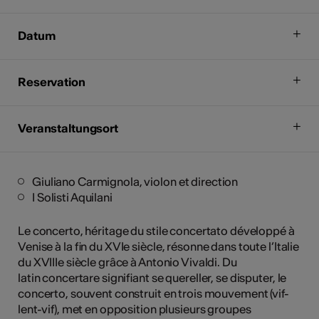
Datum
Reservation
Veranstaltungsort
Giuliano Carmignola, violon et direction
I Solisti Aquilani
Le concerto, héritage du stile concertato développé à
Venise à la fin du XVIe siècle, résonne dans toute l’Italie
du XVIIIe siècle grâce à Antonio Vivaldi. Du
latin concertare signifiant se quereller, se disputer, le
concerto, souvent construit en trois mouvement (vif-
lent-vif), met en opposition plusieurs groupes