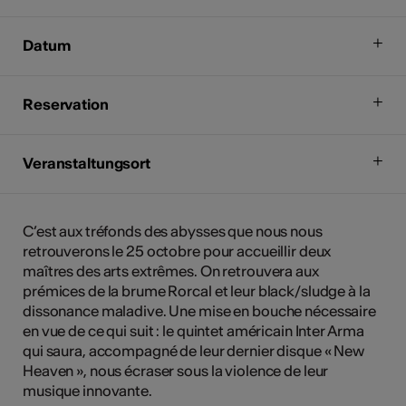
Datum
Reservation
Veranstaltungsort
C’est aux tréfonds des abysses que nous nous
retrouverons le 25 octobre pour accueillir deux
maîtres des arts extrêmes. On retrouvera aux
prémices de la brume Rorcal et leur black/sludge à la
dissonance maladive. Une mise en bouche nécessaire
en vue de ce qui suit : le quintet américain Inter Arma
qui saura, accompagné de leur dernier disque « New
Heaven », nous écraser sous la violence de leur
musique innovante.