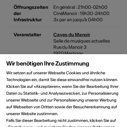
Öffnungszeiten
En général : 21h00-02h00
der
CinéManoir : 19h30-24h00
Infrastruktur
3x par an jusqu'à 04h00
Veranstalter
Caves du Manoir
Salle de musiques actuelles
Rue du Manoir 3
1920 Martigny
E-Mail
Wir benötigen Ihre Zustimmung
Webseite
Wir setzen auf unserer Webseite Cookies und ähnliche
Technologien ein, damit Sie diese einwandfrei nutzen können.
Klicken Sie auf «Akzeptieren», wenn Sie der Bearbeitung Ihrer
Rubrik
Art der Veranstaltung
Daten zu Statistik- und Analysezwecken, zur Personalisierung
Konzert
unserer Webseite und zur Personalisierung unserer Werbung
auf Webseiten von Dritten sowie der Besuchererkennung auf
Altersfreigabe
Ab 12 Jahren
unserer Website zustimmen.
Falls Sie dieser Bearbeitung nicht zustimmen, klicken Sie auf