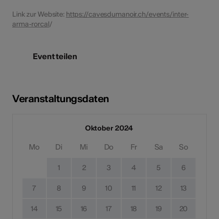
Link zur Website:
https://cavesdumanoir.ch/events/inter-
arma-rorcal
/
Event teilen
Veranstaltungsdaten
Oktober 2024
Mo
Di
Mi
Do
Fr
Sa
So
1
2
3
4
5
6
7
8
9
10
11
12
13
14
15
16
17
18
19
20