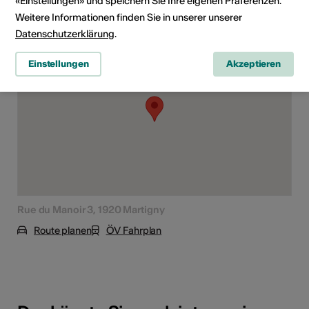
«Einstellungen» und speichern Sie Ihre eigenen Präferenzen.
Weitere Informationen finden Sie in unserer unserer
Veranstaltungsort
Datenschutzerklärung
.
Einstellungen
Akzeptieren
Rue du Manoir 3, 1920 Martigny
Route planen
ÖV Fahrplan