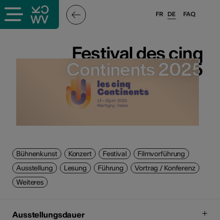
FR
DE
FAQ
Festival des cinq
Festival des cinq
Continents 2025
Continents 2025
Bühnenkunst
Konzert
Festival
Filmvorführung
Ausstellung
Lesung
Führung
Vortrag / Konferenz
Weiteres
Ausstellungsdauer