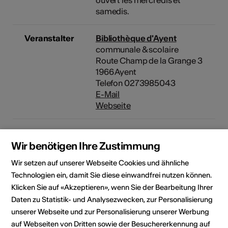
ouvert les mercredis et
samedis.
Veranstalter
Bibliothèque d'Ayent
communale & scolaire
Route Champ de la Grange 3
1966 Ayent
Telefon 0273985043
E-Mail
Webseite
Rubrik
Art der Veranstaltung
Lesung
Wir benötigen Ihre Zustimmung
Wir setzen auf unserer Webseite Cookies und ähnliche
Altersfreigabe
Für alle
Technologien ein, damit Sie diese einwandfrei nutzen können.
Klicken Sie auf «Akzeptieren», wenn Sie der Bearbeitung Ihrer
Zielpublikum
Daten zu Statistik- und Analysezwecken, zur Personalisierung
Speziell für Kinder
unserer Webseite und zur Personalisierung unserer Werbung
auf Webseiten von Dritten sowie der Besuchererkennung auf