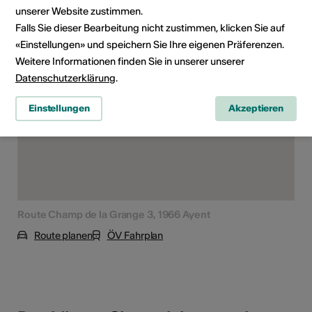
unserer Website zustimmen.
Falls Sie dieser Bearbeitung nicht zustimmen, klicken Sie auf
Veranstaltungsort
«Einstellungen» und speichern Sie Ihre eigenen Präferenzen.
Weitere Informationen finden Sie in unserer unserer
Datenschutzerklärung
.
Einstellungen
Akzeptieren
Route Champ de la Grange 3, 1966 Ayent
Route planen
ÖV Fahrplan