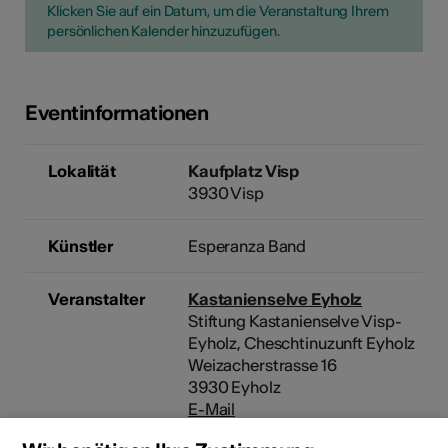
Klicken Sie auf ein Datum, um die Veranstaltung Ihrem
persönlichen Kalender hinzuzufügen.
Eventinformationen
Lokalität
Kaufplatz Visp
3930 Visp
Künstler
Esperanza Band
Veranstalter
Kastanienselve Eyholz
Stiftung Kastanienselve Visp-
Eyholz, Cheschtinuzunft Eyholz
Weizacherstrasse 16
3930 Eyholz
E-Mail
Webseite