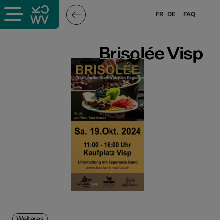
FR
DE
FAQ
Brisolée Visp
Brisolée Visp
Weiteres