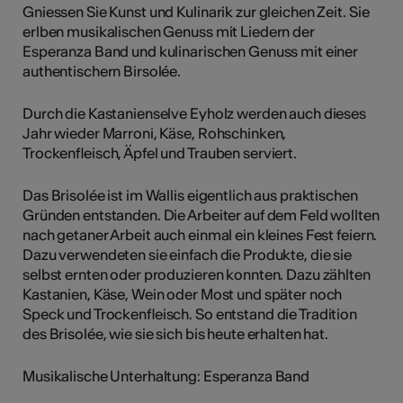
Gniessen Sie Kunst und Kulinarik zur gleichen Zeit. Sie
erlben musikalischen Genuss mit Liedern der
Esperanza Band und kulinarischen Genuss mit einer
authentischern Birsolée.
Durch die Kastanienselve Eyholz werden auch dieses
Jahr wieder Marroni, Käse, Rohschinken,
Trockenfleisch, Äpfel und Trauben serviert.
Das Brisolée ist im Wallis eigentlich aus praktischen
Gründen entstanden. Die Arbeiter auf dem Feld wollten
nach getaner Arbeit auch einmal ein kleines Fest feiern.
Dazu verwendeten sie einfach die Produkte, die sie
selbst ernten oder produzieren konnten. Dazu zählten
Kastanien, Käse, Wein oder Most und später noch
Speck und Trockenfleisch. So entstand die Tradition
des Brisolée, wie sie sich bis heute erhalten hat.
Musikalische Unterhaltung: Esperanza Band