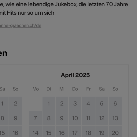
e, wie eine lebendige Jukebox, die letzten 70 Jahre
t Hits nur so um sich.
kanne-graechen.ch/de
en
April 2025
Sa
So
Mo
Di
Mi
Do
Fr
Sa
So
1
2
1
2
3
4
5
6
8
9
7
8
9
10
11
12
13
15
16
14
15
16
17
18
19
20