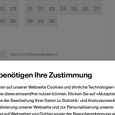
22
23
21
22
23
24
25
26
27
29
30
28
29
30
Kein Durchführungsdatum
eranstaltung Ihrem persönlichen Kalender hinzuzufügen.
 benötigen Ihre Zustimmung
zen auf unserer Webseite Cookies und ähnliche Technologien 
n
ie diese einwandfrei nutzen können. Klicken Sie auf «Akzeptie
e der Bearbeitung Ihrer Daten zu Statistik- und Analysezweck
lisierung unserer Webseite und zur Personalisierung unserer
 auf Webseiten von Dritten sowie der Besuchererkennung a