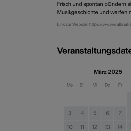
Frisch und spontan plündern si
Musikgeschichte und werfen mi
Link zur Website:
https://www.walliser
Veranstaltungsdat
März 2025
Mo
Di
Mi
Do
Fr
3
4
5
6
7
10
11
12
13
14