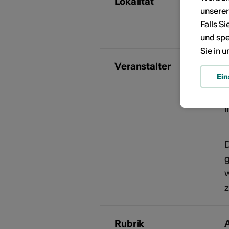
Lokalität
unsere
D
Falls S
und spe
Sie in 
Veranstalter
R
Ein
D
w
z
Rubrik
A