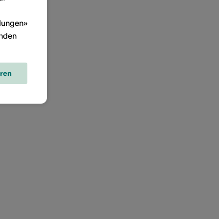
llungen»
inden
eren