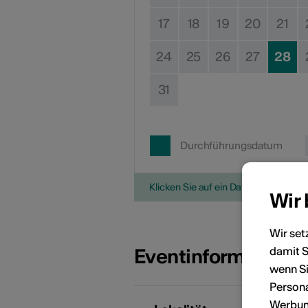
17
18
19
20
21
24
25
26
27
28
31
Durchführungsdatum
Klicken Sie auf ein Datum, um die V
Wir
Wir set
Eventinformatione
damit S
wenn Si
Persona
Werbung