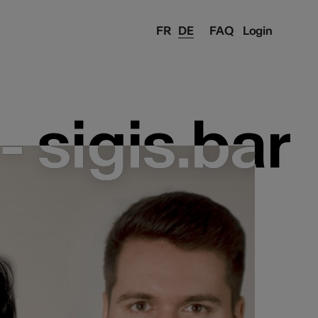
FR
DE
FAQ
Login
 sigis.bar
 sigis.bar