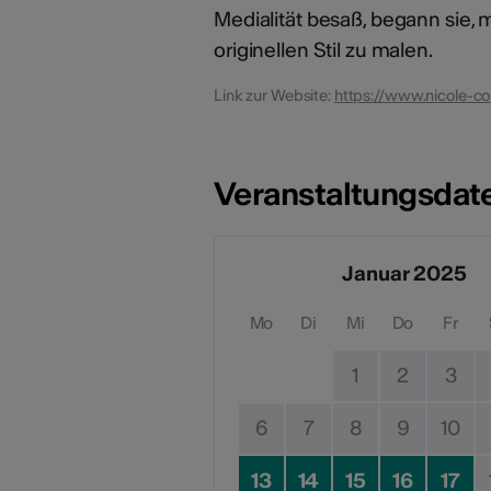
Medialität besaß, begann sie, 
originellen Stil zu malen.
Link zur Website:
https://www.nicole-co
Veranstaltungsdat
Januar 2025
Mo
Di
Mi
Do
Fr
1
2
3
6
7
8
9
10
13
14
15
16
17