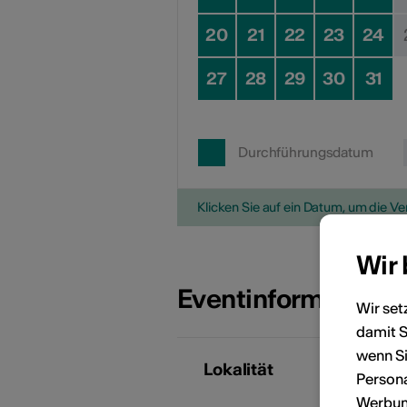
20
21
22
23
24
27
28
29
30
31
Durchführungsdatum
Klicken Sie auf ein Datum, um die V
Wir
Eventinformatione
Wir set
damit S
wenn Si
Lokalität
H
Persona
R
Werbung