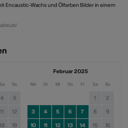
mit Encaustic-Wachs und Ölfarben Bilder in einem
udray.ch
/
en
Februar 2025
Sa
So
Mo
Di
Mi
Do
Fr
Sa
So
4
5
1
2
11
12
3
4
5
6
7
8
9
18
19
10
11
12
13
14
15
16