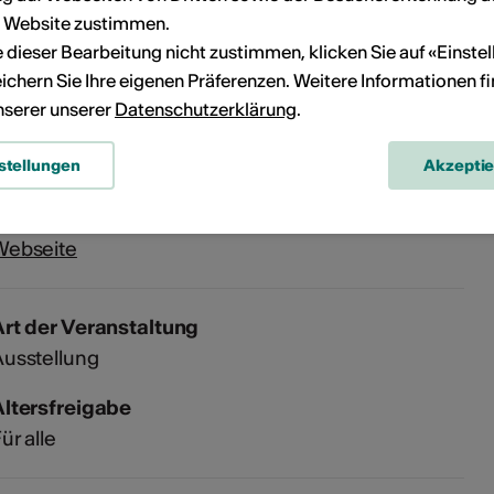
960 Sierre
r Website zustimmen.
ie dieser Bearbeitung nicht zustimmen, klicken Sie auf «Einste
ichern Sie Ihre eigenen Präferenzen. Weitere Informationen f
HES-SO Valais, Médiathèque Sierre
unserer unserer
Datenschutzerklärung
.
oute de la Plaine 2
960 Sierre
stellungen
Akzepti
elefon 058 606 89 27
-Mail
Webseite
rt der Veranstaltung
usstellung
Altersfreigabe
ür alle