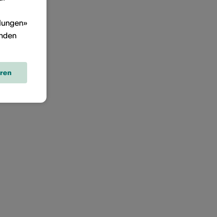
llungen»
inden
eren