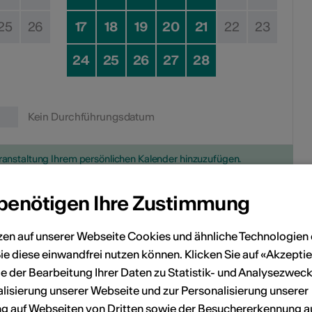
25
26
17
18
19
20
21
22
23
24
25
26
27
28
Kein Durchführungsdatum
eranstaltung Ihrem persönlichen Kalender hinzuzufügen.
 benötigen Ihre Zustimmung
n
zen auf unserer Webseite Cookies und ähnliche Technologien 
ie diese einwandfrei nutzen können. Klicken Sie auf «Akzeptie
e der Bearbeitung Ihrer Daten zu Statistik- und Analysezweck
ES-SO Valais, Médiathèque Sierre, Sierre
lisierung unserer Webseite und zur Personalisierung unserer
oute de la Plaine 2
 auf Webseiten von Dritten sowie der Besuchererkennung a