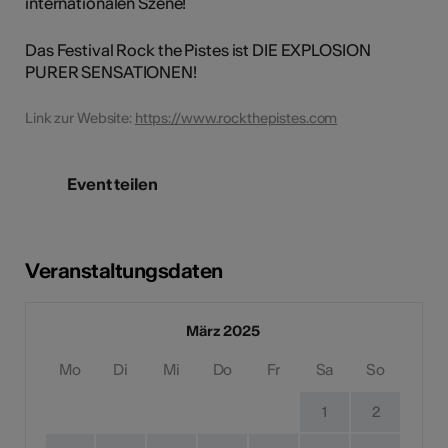
internationalen Szene!
Das Festival Rock the Pistes ist DIE EXPLOSION
PURER SENSATIONEN!
Link zur Website:
https://www.rockthepistes.com
Event teilen
Veranstaltungsdaten
März 2025
Mo
Di
Mi
Do
Fr
Sa
So
1
2