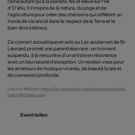
l’âme autant qu’à la planète. Né et élevé sur l’île
d’Oʻahu, il s’inspire de la nature, du yoga et de
l’agriculture pour créer des chansons qui reflètent un
mode de vie ancré dans le respect de la Terre et le
bien-être intérieur.
Ce concert acoustique en solo au Lac souterrain de St-
Léonard promet une parenthèse rare : un moment
suspendu, à la rencontre d’un artiste en résonance
avec un lieu naturel d’exception. Un rendez-vous pour
les amateurs de musique vivante, de beauté brute et
de connexion profonde.
Link zur Website:
https://lac-souterrain.com/evenement/paul-
izak-folk-blues-usa
/
Event teilen