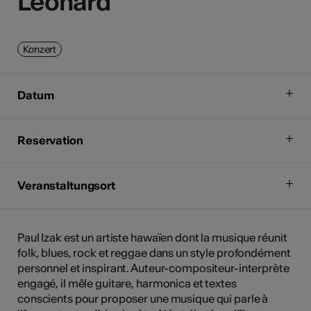
Léonard
Léonard
Konzert
Datum
Reservation
Veranstaltungsort
Paul Izak est un artiste hawaïen dont la musique réunit
folk, blues, rock et reggae dans un style profondément
personnel et inspirant. Auteur-compositeur-interprète
engagé, il mêle guitare, harmonica et textes
conscients pour proposer une musique qui parle à