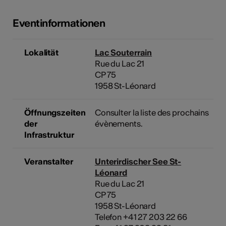
Eventinformationen
Lokalität
Lac Souterrain
Rue du Lac 21
CP 75
1958 St-Léonard
Öffnungszeiten
Consulter la liste des prochains
der
évènements.
Infrastruktur
Veranstalter
Unterirdischer See St-
Léonard
Rue du Lac 21
CP 75
1958 St-Léonard
Telefon +41 27 203 22 66