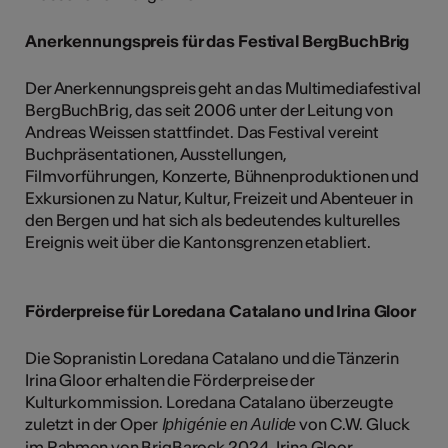
Anerkennungspreis für das Festival BergBuchBrig
Der Anerkennungspreis geht an das Multimediafestival
BergBuchBrig, das seit 2006 unter der Leitung von
Andreas Weissen stattfindet. Das Festival vereint
Buchpräsentationen, Ausstellungen,
Filmvorführungen, Konzerte, Bühnenproduktionen und
Exkursionen zu Natur, Kultur, Freizeit und Abenteuer in
den Bergen und hat sich als bedeutendes kulturelles
Ereignis weit über die Kantonsgrenzen etabliert.
Förderpreise für Loredana Catalano und Irina Gloor
Die Sopranistin Loredana Catalano und die Tänzerin
Irina Gloor erhalten die Förderpreise der
Kulturkommission. Loredana Catalano überzeugte
zuletzt in der Oper
von C.W. Gluck
Iphigénie en Aulide
im Rahmen von BrigBarock 2024. Irina Gloor