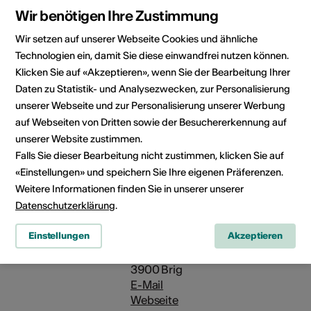
Wir benötigen Ihre Zustimmung
3902 Brig-Glis
Wir setzen auf unserer Webseite Cookies und ähnliche
Öffnungszeiten
gemäss
Technologien ein, damit Sie diese einwandfrei nutzen können.
der
Veranstaltungskalender oder
Klicken Sie auf «Akzeptieren», wenn Sie der Bearbeitung Ihrer
Infrastruktur
nach Absprache
Daten zu Statistik- und Analysezwecken, zur Personalisierung
unserer Webseite und zur Personalisierung unserer Werbung
Veranstalter
Kulturförderung
auf Webseiten von Dritten sowie der Besuchererkennung auf
Stadtgemeinde Brig-Glis
unserer Website zustimmen.
Alte Simplonstr. 28
Falls Sie dieser Bearbeitung nicht zustimmen, klicken Sie auf
3900 Brig
«Einstellungen» und speichern Sie Ihre eigenen Präferenzen.
Webseite
Weitere Informationen finden Sie in unserer unserer
Datenschutzerklärung
.
Kulturkommission der
Einstellungen
Akzeptieren
Stadtgemeinde Brig-Glis
*
3900 Brig
E-Mail
Webseite