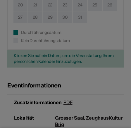
20
21
22
23
24
25
26
27
28
29
30
31
Durchführungsdatum
Kein Durchführungsdatum
Klicken Sie auf ein Datum, um die Veranstaltung Ihrem
persönlichen Kalender hinzuzufügen.
Eventinformationen
Zusatzinformationen
PDF
Lokalität
Grosser Saal, ZeughausKultur
Brig
Gliserallee 91