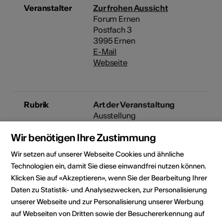
Veranstalter
Zur frohen Aussicht
Forum Ernen
Postfach 3
3995 Ernen
E-Mail
Webseite
Rubrik
Art der Veranstaltung
Ausstellung
Altersfreigabe
Wir benötigen Ihre Zustimmung
Für alle
Wir setzen auf unserer Webseite Cookies und ähnliche
Zielpublikum
Technologien ein, damit Sie diese einwandfrei nutzen können.
Kunstinteressierte
Klicken Sie auf «Akzeptieren», wenn Sie der Bearbeitung Ihrer
Daten zu Statistik- und Analysezwecken, zur Personalisierung
unserer Webseite und zur Personalisierung unserer Werbung
auf Webseiten von Dritten sowie der Besuchererkennung auf
Veranstaltungsort